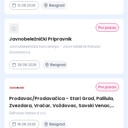
12.08.2026.
Beograd
Prvi posao
Javnobeležnički Pripravnik
Javnobeležnička kancelarija - Javni beležnik Nataša
Govedarica
28.08.2026.
Beograd
Prvi posao
Prodavac/Prodavačica - Stari Grad, Palilula,
Zvezdara, Vračar, Voždovac, Savski Venac,
Čukarica
Delhaize Serbia d.o.o.
18.08.2026.
Beograd