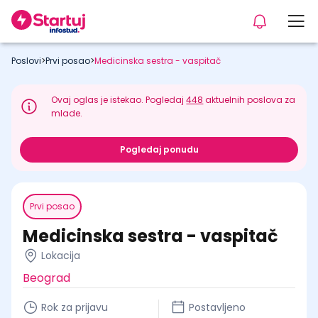
Poslovi
>
Prvi posao
>
Medicinska sestra - vaspitač
Ovaj oglas je istekao. Pogledaj
448
aktuelnih poslova za
mlade.
Pogledaj ponudu
Prvi posao
Medicinska sestra - vaspitač
Lokacija
Beograd
Rok za prijavu
Postavljeno