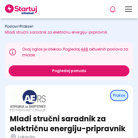
Poslovi
>
Prakse
>
Mlađi stručni saradnik za električnu energiju-pripravnik
Ovaj oglas je istekao. Pogledaj
448
aktuelnih poslova za
mlade.
Pogledaj ponudu
Prakse
Mlađi stručni saradnik za
električnu energiju-pripravnik
Lokacija