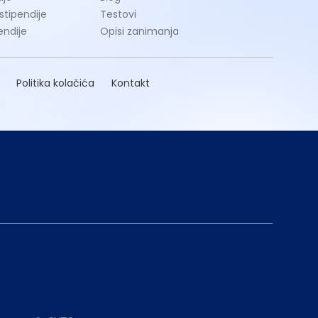
 stipendije
Testovi
endije
Opisi zanimanja
Politika kolačića
Kontakt