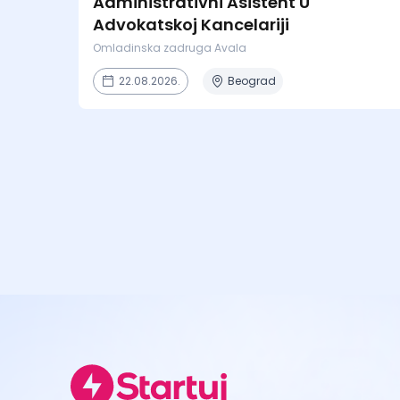
Administrativni Asistent U
Advokatskoj Kancelariji
Omladinska zadruga Avala
22.08.2026.
Beograd