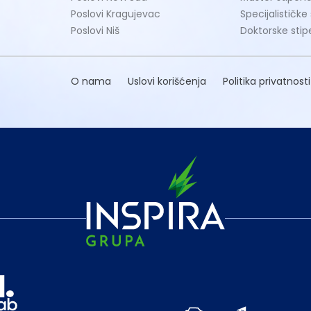
Poslovi Kragujevac
Specijalističke
Poslovi Niš
Doktorske stip
O nama
Uslovi korišćenja
Politika privatnosti