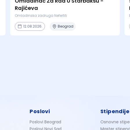
Omladinac Za Rad U Starbaksu -
Rajićeva
Omladinska zadruga Nefertiti
12.08.2026.
Beograd
Poslovi
Stipendije
Poslovi Beograd
Osnovne stipe
Poslovi Novi Sad
Master stipend