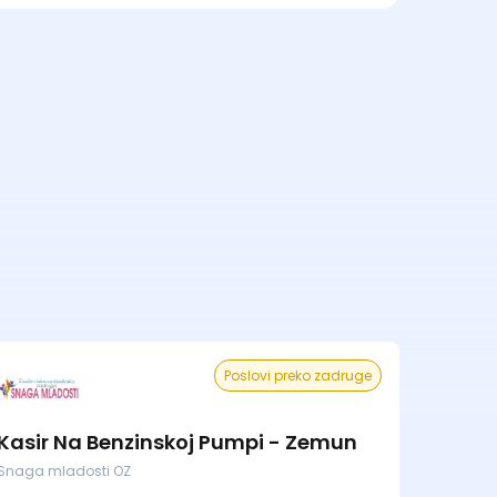
Poslovi preko zadruge
Kasir Na Benzinskoj Pumpi - Zemun
Snaga mladosti OZ