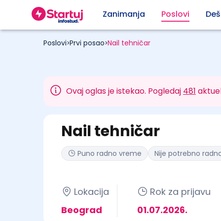
Zanimanja
Poslovi
Deš
Poslovi
Prvi posao
Nail tehničar
>
>
Ovaj oglas je istekao. Pogledaj
481
aktuel
Nail tehničar
Puno radno vreme
Nije potrebno radno
Lokacija
Rok za prijavu
Beograd
01.07.2026.