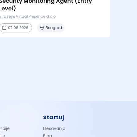
Security Monitoring Agent (Entry
Level)
Birdseye Virtual Presence d.o.o.
07.08.2026.
Beograd
Startuj
ndije
Dešavanja
ije
Blog