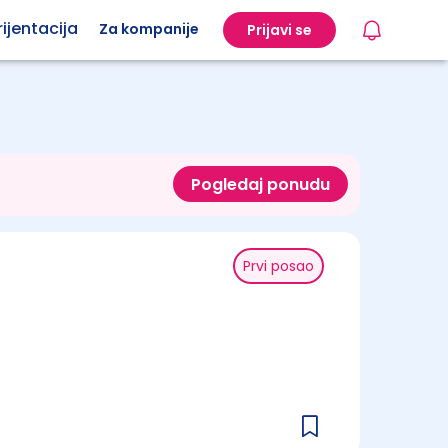
ijentacija
Za kompanije
Prijavi se
Pogledaj ponudu
Prvi posao