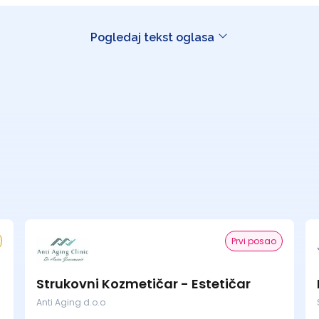
Pogledaj tekst oglasa
Prvi posao
Strukovni Kozmetičar - Estetičar
Anti Aging d.o.o