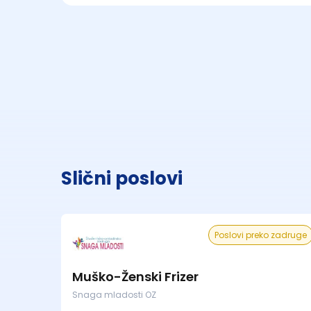
Slični poslovi
Poslovi preko zadruge
Muško-Ženski Frizer
Snaga mladosti OZ