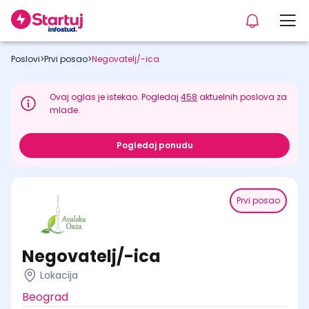
Poslovi
>
Prvi posao
>
Negovatelj/-ica
Ovaj oglas je istekao. Pogledaj
458
aktuelnih poslova za
mlade.
Pogledaj ponudu
Prvi posao
Negovatelj/-ica
Lokacija
Beograd