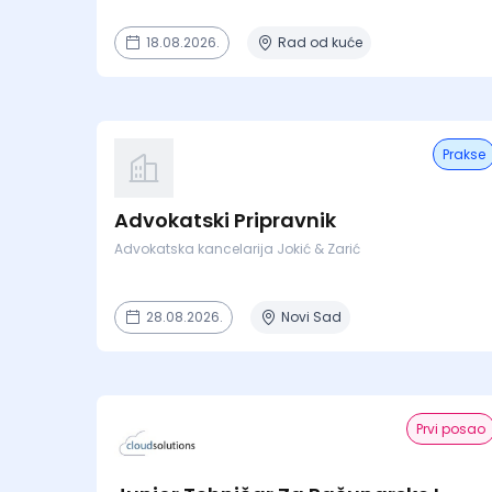
18.08.2026.
Rad od kuće
Prakse
Advokatski Pripravnik
Advokatska kancelarija Jokić & Zarić
28.08.2026.
Novi Sad
Prvi posao