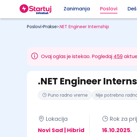
Zanimanja
Poslovi
Deš
Poslovi
Prakse
.NET Engineer Internship
>
>
Ovaj oglas je istekao. Pogledaj
459
aktue
.NET Engineer Intern
Puno radno vreme
Nije potrebno radno
Lokacija
Rok za pri
Novi Sad | Hibrid
16.10.2025.