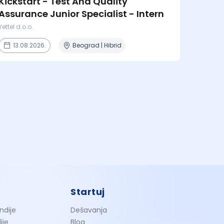
Kickstart - Test And Quality
Assurance Junior Specialist - Intern
Yettel d.o.o.
13.08.2026.
Beograd | Hibrid
Startuj
ndije
Dešavanja
ije
Blog