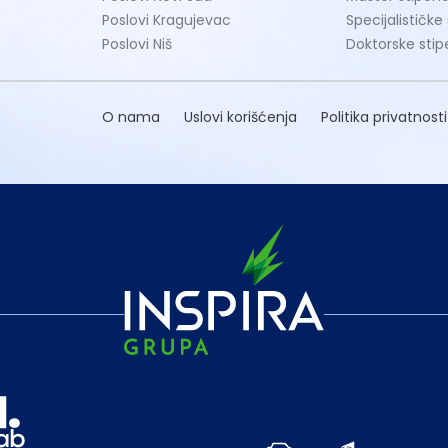
Poslovi Kragujevac
Specijalističke
Poslovi Niš
Doktorske stip
O nama
Uslovi korišćenja
Politika privatnosti