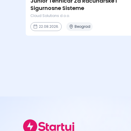
Junior Tehničar Za Računarske I
Sigurnosne Sisteme
Cloud Solutions d.o.o.
22.08.2026.
Beograd