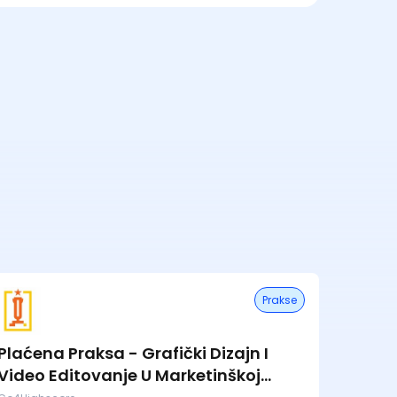
Prakse
Plaćena Praksa - Grafički Dizajn I
Video Editovanje U Marketinškoj