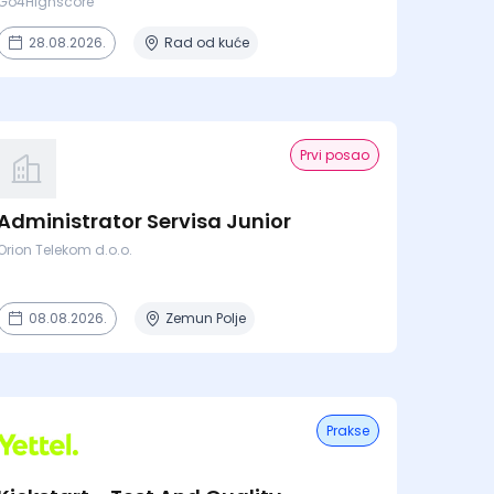
Agenciji
Go4Highscore
28.08.2026.
Rad od kuće
Prvi posao
Administrator Servisa Junior
Orion Telekom d.o.o.
08.08.2026.
Zemun Polje
Prakse