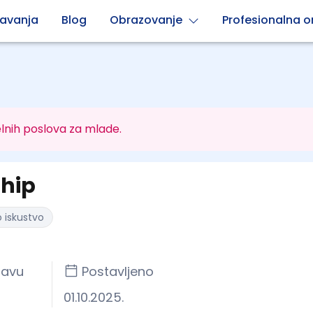
avanja
Blog
Obrazovanje
Profesionalna or
lnih poslova za mlade.
ship
 iskustvo
javu
Postavljeno
01.10.2025.