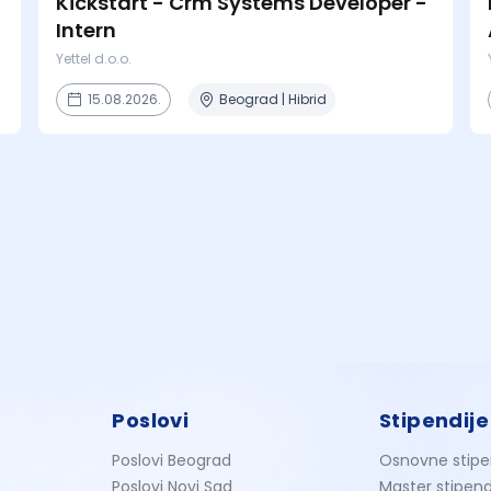
Kickstart - Crm Systems Developer -
Intern
Yettel d.o.o.
15.08.2026.
Beograd | Hibrid
Poslovi
Stipendije
Poslovi Beograd
Osnovne stipe
Poslovi Novi Sad
Master stipend