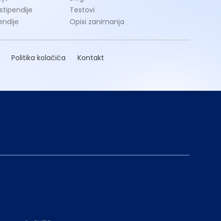
 stipendije
Testovi
endije
Opisi zanimanja
Politika kolačića
Kontakt