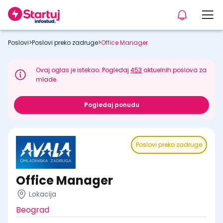
Poslovi
>
Poslovi preko zadruge
>
Office Manager
Ovaj oglas je istekao. Pogledaj
453
aktuelnih poslova za
mlade.
Pogledaj ponudu
Poslovi preko zadruge
Office Manager
Lokacija
Beograd