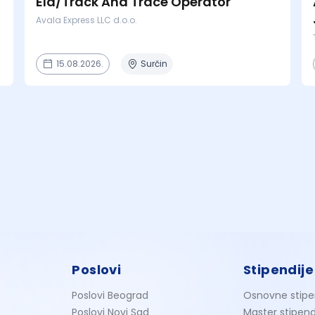
Eld/Track And Trace Operator
Avala Express LLC d.o.o.
15.08.2026.
Surčin
Poslovi
Stipendije
Poslovi Beograd
Osnovne stipe
Poslovi Novi Sad
Master stipend