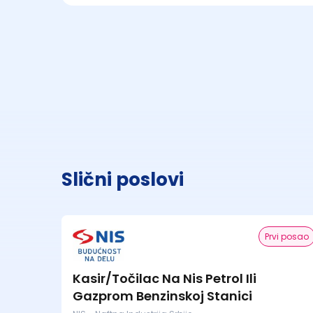
Slični poslovi
Prvi posao
Kasir/Točilac Na Nis Petrol Ili
Gazprom Benzinskoj Stanici