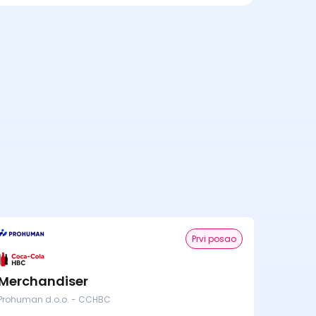
Prvi posao
Merchandiser
Prohuman d.o.o. - CCHBC