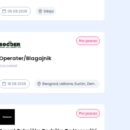
06.08.2026.
Srbija
Prvi posao
Operater/Blagajnik
Soccerbet
18.08.2026.
Beograd, Leštane, Surčin, Zemun Polje
Prvi posao