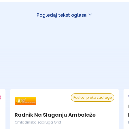
Pogledaj tekst oglasa
Poslovi preko zadruge
Radnik Na Slaganju Ambalaže
Omladinska zadruga Grof