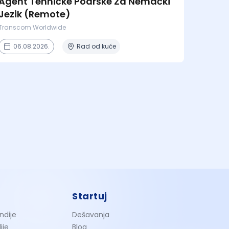
Agent Tehničke Podrške Za Nemački
Jezik (Remote)
Transcom Worldwide
06.08.2026.
Rad od kuće
Startuj
ndije
Dešavanja
ije
Blog