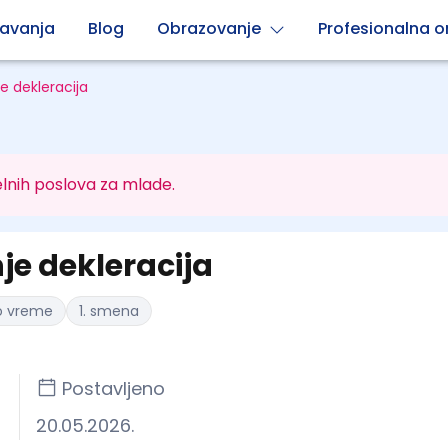
avanja
Blog
Obrazovanje
Profesionalna or
e dekleracija
lnih poslova za mlade.
je dekleracija
o vreme
1. smena
Postavljeno
20.05.2026.