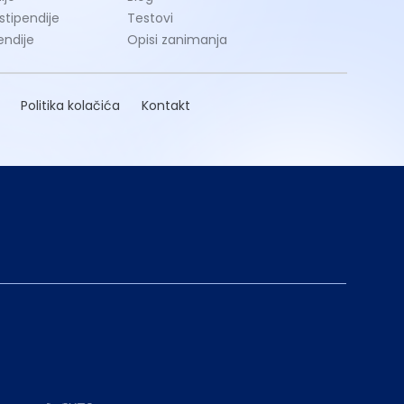
 stipendije
Testovi
endije
Opisi zanimanja
Politika kolačića
Kontakt