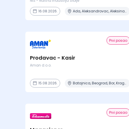
NIS - Naftna Industrija Srbije
16.08.2026.
Ada, Aleksandrovac, Aleksinac, Alibunar, Apatin + 206 mesta
Prvi posao
Prodavac - Kasir
Aman d.o.o.
15.08.2026.
Batajnica, Beograd, Bor, Kragujevac, Negotin + 6 mesta
Prvi posao