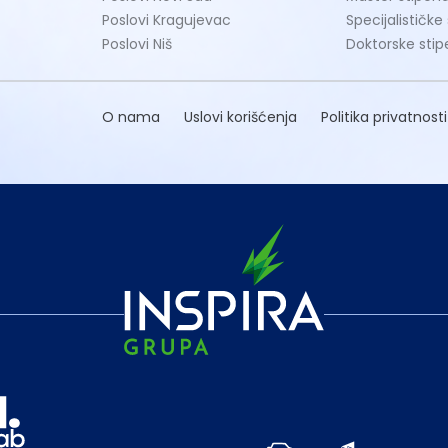
Poslovi Kragujevac
Specijalističke
Poslovi Niš
Doktorske stip
O nama
Uslovi korišćenja
Politika privatnosti