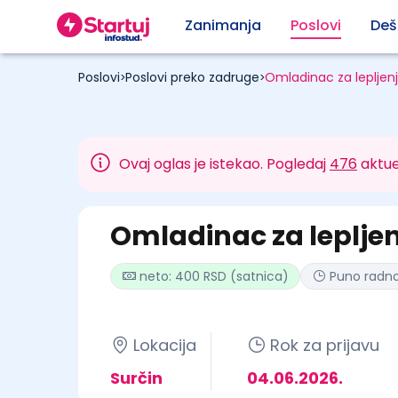
Zanimanja
Poslovi
Deš
Poslovi
Poslovi preko zadruge
Omladinac za lepljenj
>
>
Ovaj oglas je istekao. Pogledaj
476
aktue
Omladinac za lepljen
neto: 400 RSD (satnica)
Puno radn
Lokacija
Rok za prijavu
Surčin
04.06.2026.