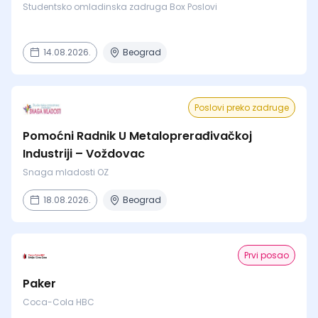
Studentsko omladinska zadruga Box Poslovi
14.08.2026.
Beograd
Poslovi preko zadruge
Pomoćni Radnik U Metaloprerađivačkoj
Industriji – Voždovac
Snaga mladosti OZ
18.08.2026.
Beograd
Prvi posao
Paker
Coca-Cola HBC