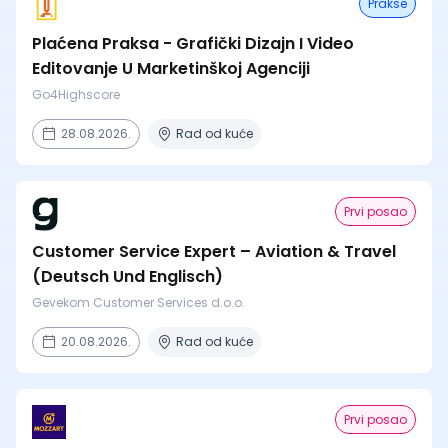
Prakse
Plaćena Praksa - Grafički Dizajn I Video
Editovanje U Marketinškoj Agenciji
Go4Highscore
28.08.2026.
Rad od kuće
Prvi posao
Customer Service Expert – Aviation & Travel
(Deutsch Und Englisch)
Gevekom Customer Services d.o.o.
20.08.2026.
Rad od kuće
Prvi posao