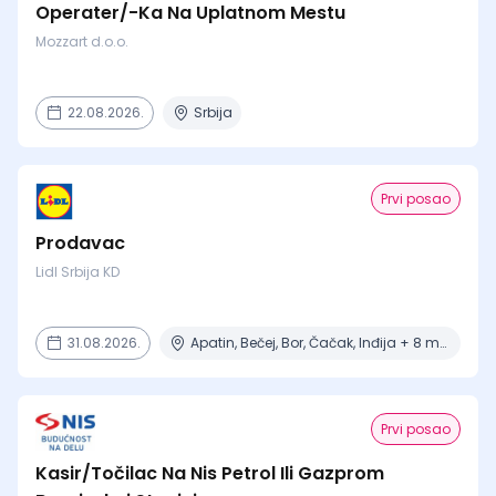
Operater/-Ka Na Uplatnom Mestu
Mozzart d.o.o.
22.08.2026.
Srbija
Prvi posao
Prodavac
Lidl Srbija KD
31.08.2026.
Apatin, Bečej, Bor, Čačak, Inđija + 8 mesta
Prvi posao
Kasir/Točilac Na Nis Petrol Ili Gazprom