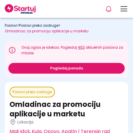
Poslovi
>
Poslovi preko zadruge
>
Omladinac za promociju aplikacije u marketu
Ovaj oglas je istekao. Pogledaj
453
aktuelnih poslova za
mlade.
Pogledaj ponudu
Poslovi preko zadruge
Omladinac za promociju
aplikacije u marketu
Lokacija
Mali Iđoš, Kula, Opovo, Apatin | Terenski rad