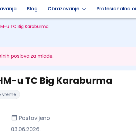
avanja
Blog
Obrazovanje
Profesionalna or
HM-u TC Big Karaburma
lnih poslova za mlade.
 HM-u TC Big Karaburma
o vreme
Postavljeno
03.06.2026.