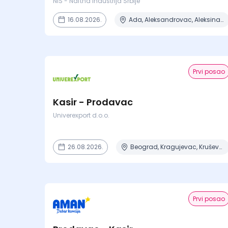
NIS - Naftna Industrija Srbije
16.08.2026.
Ada, Aleksandrovac, Aleksinac, Alibunar, Apatin + 206 mesta
Prvi posao
Kasir - Prodavac
Univerexport d.o.o.
26.08.2026.
Beograd, Kragujevac, Kruševac, Lazarevac, Mladenovac + 6 mesta
Prvi posao