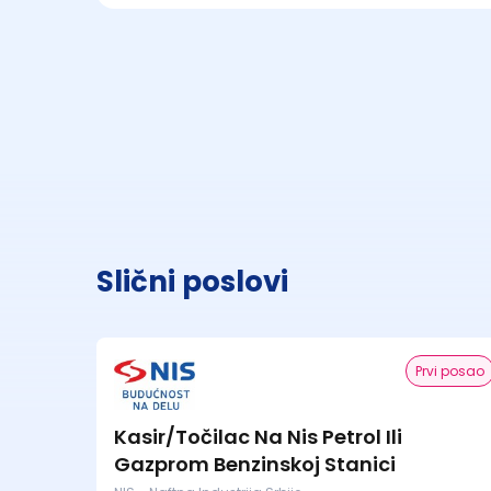
Slični poslovi
Prvi posao
Kasir/Točilac Na Nis Petrol Ili
Gazprom Benzinskoj Stanici