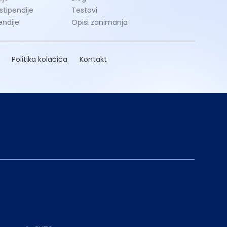
 stipendije
Testovi
endije
Opisi zanimanja
Politika kolačića
Kontakt