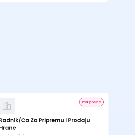
Prvi posao
Radnik/Ca Za Pripremu I Prodaju
Hrane