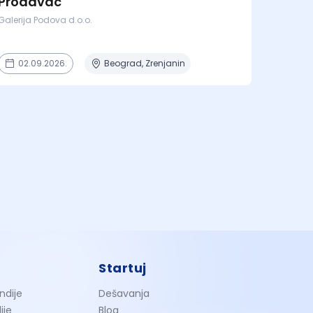
Prodavac
Galerija Podova d.o.o.
02.09.2026.
Beograd, Zrenjanin
Startuj
ndije
Dešavanja
ije
Blog