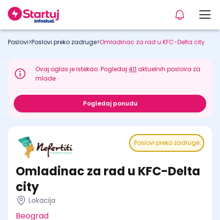
Poslovi
>
Poslovi preko zadruge
>
Omladinac za rad u KFC-Delta city
Ovaj oglas je istekao. Pogledaj
411
aktuelnih poslova za
mlade.
Pogledaj ponudu
Poslovi preko zadruge
Omladinac za rad u KFC-Delta
city
Lokacija
Beograd