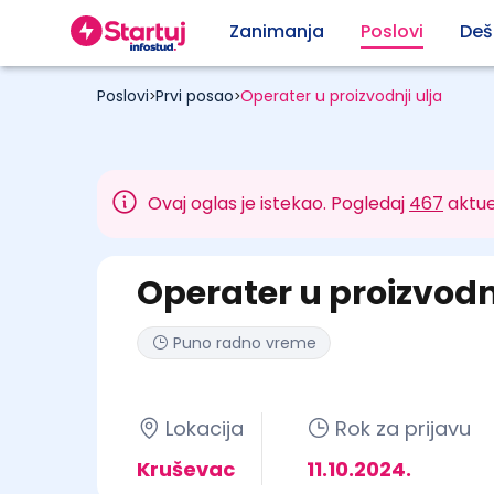
Zanimanja
Poslovi
Deš
Poslovi
Prvi posao
Operater u proizvodnji ulja
>
>
Ovaj oglas je istekao. Pogledaj
467
aktue
Operater u proizvodnj
Puno radno vreme
Lokacija
Rok za prijavu
Kruševac
11.10.2024.