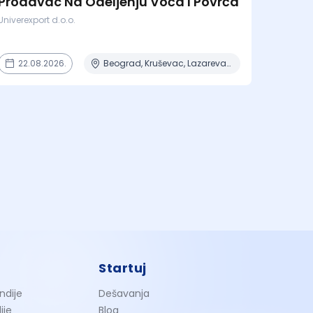
Prodavac Na Odeljenju Voća I Povrća
Univerexport d.o.o.
22.08.2026.
Beograd, Kruševac, Lazarevac, Novi Sad, Obrenovac
Startuj
ndije
Dešavanja
ije
Blog