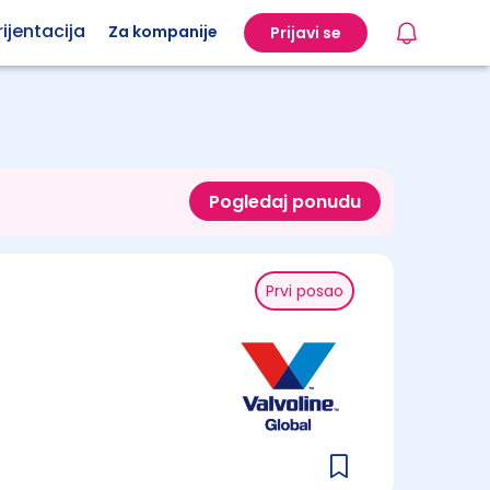
ijentacija
Za kompanije
Prijavi se
Pogledaj ponudu
Prvi posao