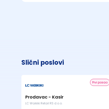
Slični poslovi
Prvi posao
Prodavac - Kasir
LC Waikiki Retail RS d.o.o.