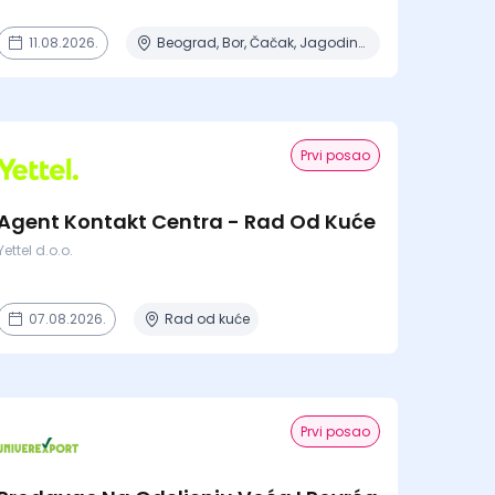
11.08.2026.
Beograd, Bor, Čačak, Jagodina, Kikinda + 23 mesta | Terenski rad
Prvi posao
Agent Kontakt Centra - Rad Od Kuće
Yettel d.o.o.
07.08.2026.
Rad od kuće
Prvi posao