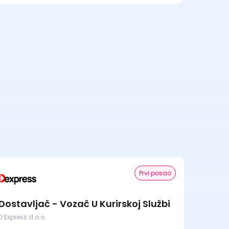
Prvi posao
Dostavljač - Vozač U Kurirskoj Službi
D Express d.o.o.