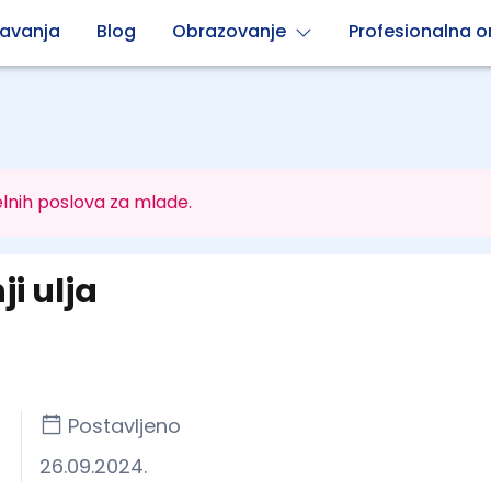
avanja
Blog
Obrazovanje
Profesionalna or
lnih poslova za mlade.
i ulja
Postavljeno
26.09.2024.