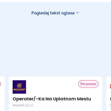
Pogledaj tekst oglasa
Prvi posao
Operater/-Ka Na Uplatnom Mestu
Mozzart d.o.o.