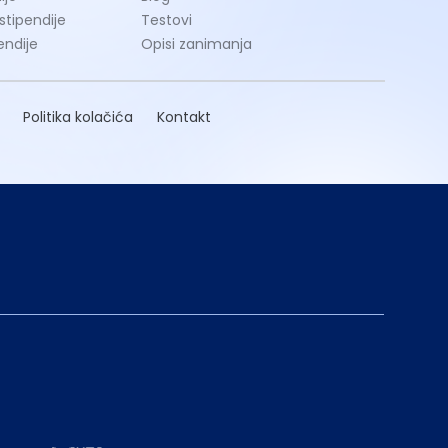
 stipendije
Testovi
endije
Opisi zanimanja
Politika kolačića
Kontakt