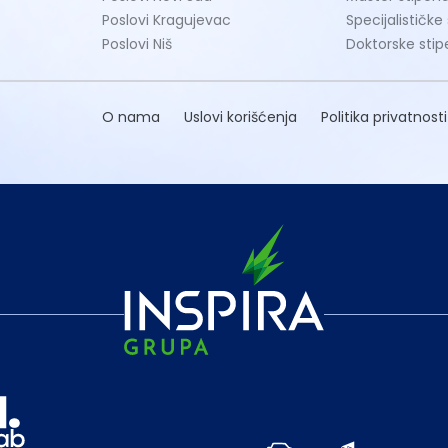
Poslovi Kragujevac
Specijalističke
Poslovi Niš
Doktorske stip
O nama
Uslovi korišćenja
Politika privatnosti