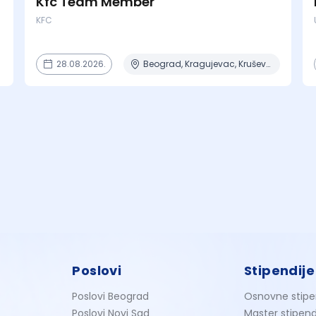
Kfc Team Member
KFC
28.08.2026.
Beograd, Kragujevac, Kruševac, Lapovo, Niš + 4 mesta
Poslovi
Stipendije
Poslovi Beograd
Osnovne stipe
Poslovi Novi Sad
Master stipend