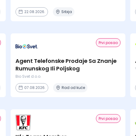
22.08.2026.
Srbija
Prvi posao
Agent Telefonske Prodaje Sa Znanje
Rumunskog Ili Poljskog
Bio Svet d.o.o.
07.08.2026.
Rad od kuće
Prvi posao