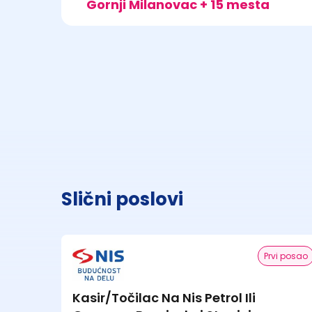
Gornji Milanovac + 15 mesta
Slični poslovi
Prvi posao
Kasir/Točilac Na Nis Petrol Ili