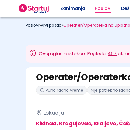
Zanimanja
Poslovi
Deš
Poslovi
Prvi posao
Operater/Operaterka na uplat
>
>
Ovaj oglas je istekao. Pogledaj
467
aktue
Operater/Operaterk
Puno radno vreme
Nije potrebno radno
Lokacija
Kikinda, Kragujevac, Kraljevo, Ča