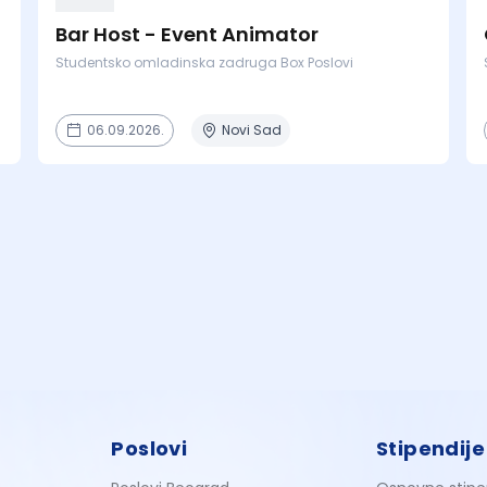
Bar Host - Event Animator
Studentsko omladinska zadruga Box Poslovi
06.09.2026.
Novi Sad
Poslovi
Stipendije