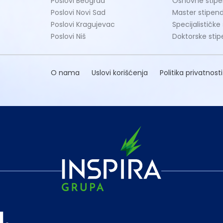
Poslovi Beograd
Osnovne stipe
Poslovi Novi Sad
Master stipend
Poslovi Kragujevac
Specijalističke
Poslovi Niš
Doktorske stip
O nama
Uslovi korišćenja
Politika privatnosti