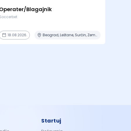
Operater/Blagajnik
Soccerbet
18.08.2026.
Beograd, Leštane, Surčin, Zemun Polje
Startuj