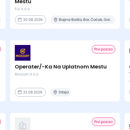
Mestu
Ful d.o.o.
20.08.2026.
Bajina Bašta, Bor, Čačak, Gornji Milanovac, Ivanjica + 8 mesta
Prvi posao
Operater/-Ka Na Uplatnom Mestu
Mozzart d.o.o.
22.08.2026.
Srbija
Prvi posao