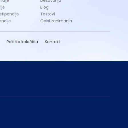
ndije
Dešavanja
ije
Blog
 stipendije
Testovi
endije
Opisi zanimanja
Politika kolačića
Kontakt