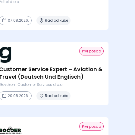
Yettel d.o.o.
07.08.2026.
Rad od kuće
Prvi posao
Customer Service Expert – Aviation &
Travel (Deutsch Und Englisch)
Gevekom Customer Services d.o.o.
20.08.2026.
Rad od kuće
Prvi posao