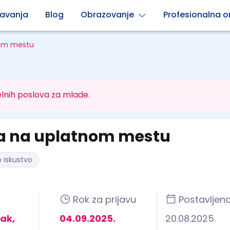
avanja
Blog
Obrazovanje
Profesionalna or
nom mestu
lnih poslova za mlade.
a na uplatnom mestu
 iskustvo
Rok za prijavu
Postavljen
čak,
04.09.2025.
20.08.2025.