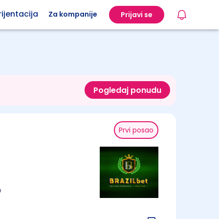
ijentacija
Za kompanije
Prijavi se
Pogledaj ponudu
Prvi posao
o