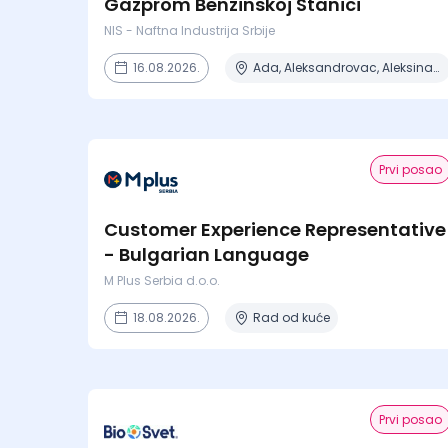
Gazprom Benzinskoj Stanici
NIS - Naftna Industrija Srbije
16.08.2026.
Ada, Aleksandrovac, Aleksinac, Alibunar, Apatin + 206 mesta
Prvi posao
Customer Experience Representative
- Bulgarian Language
M Plus Serbia d.o.o.
18.08.2026.
Rad od kuće
Prvi posao