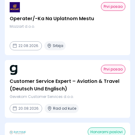
Prvi posao
Operater/-Ka Na Uplatnom Mestu
Mozzart d.o.o.
22.08.2026.
Srbija
Prvi posao
Customer Service Expert – Aviation & Travel
(Deutsch Und Englisch)
Gevekom Customer Services d.o.o.
20.08.2026.
Rad od kuće
Honorarni poslovi