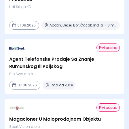
Lidl Srbija KD
31.08.2026.
Apatin, Bečej, Bor, Čačak, Inđija + 8 mesta
Prvi posao
Agent Telefonske Prodaje Sa Znanje
Rumunskog Ili Poljskog
Bio Svet d.o.o.
07.08.2026.
Rad od kuće
Prvi posao
Magacioner U Maloprodajnom Objektu
Sport Vision d.o.o.