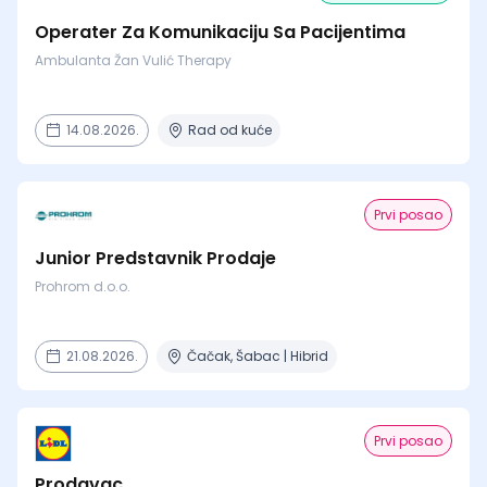
Operater Za Komunikaciju Sa Pacijentima
Ambulanta Žan Vulić Therapy
14.08.2026.
Rad od kuće
Prvi posao
Junior Predstavnik Prodaje
Prohrom d.o.o.
21.08.2026.
Čačak, Šabac | Hibrid
Prvi posao
Prodavac