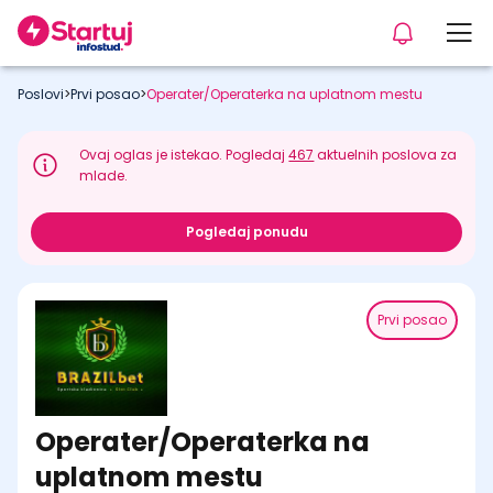
Poslovi
>
Prvi posao
>
Operater/Operaterka na uplatnom mestu
Ovaj oglas je istekao. Pogledaj
467
aktuelnih poslova za
mlade.
Pogledaj ponudu
Prvi posao
Operater/Operaterka na
uplatnom mestu