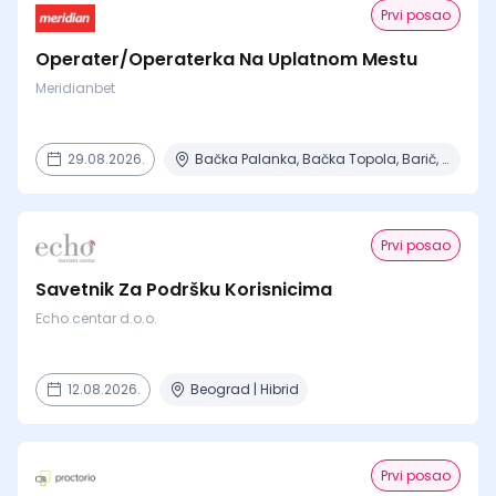
Prvi posao
Operater/Operaterka Na Uplatnom Mestu
Meridianbet
29.08.2026.
Bačka Palanka, Bačka Topola, Barič, Beograd, Čajetina + 15 mesta
Prvi posao
Savetnik Za Podršku Korisnicima
Echo centar d.o.o.
12.08.2026.
Beograd | Hibrid
Prvi posao