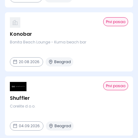
Prvi posao
Konobar
Bonita Beach Lounge - Kuma beach bar
20.08.2026.
Beograd
Prvi posao
Shuffler
Corelite d.o.o.
04.09.2026.
Beograd