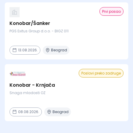
Prvi posao
Konobar/Šanker
PGS Exitus Group d.o.o. - BIGZ 011
13.08.2026.
Beograd
Poslovi preko zadruge
Konobar - Krnjača
Snaga mladosti OZ
08.08.2026.
Beograd