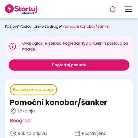
Poslovi
>
Poslovi preko zadruge
>
Pomoćni konobar/šanker
Ovaj oglas je istekao. Pogledaj
453
aktuelnih poslova za
mlade.
Pogledaj ponudu
Poslovi preko zadruge
Pomoćni konobar/šanker
Lokacija
Beograd
Rok za prijavu
Postavljeno