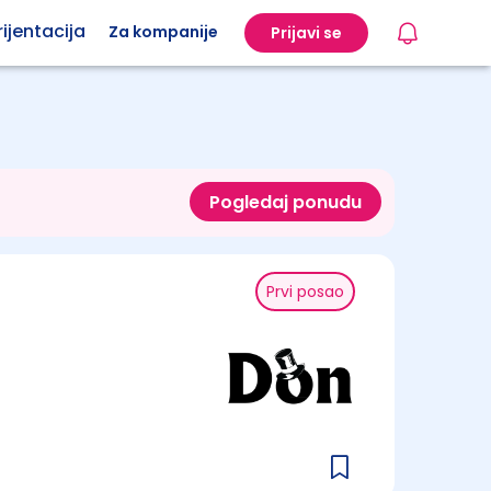
ijentacija
Za kompanije
Prijavi se
Pogledaj ponudu
Prvi posao