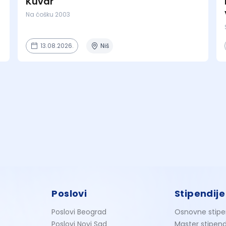
Kuvar
Na ćošku 2003
13.08.2026.
Niš
Poslovi
Stipendije
Poslovi Beograd
Osnovne stipe
Poslovi Novi Sad
Master stipend