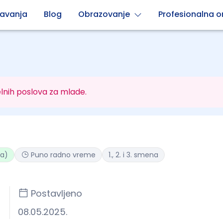
avanja
Blog
Obrazovanje
Profesionalna or
lnih poslova za mlade.
ta)
Puno radno vreme
1., 2. i 3. smena
Postavljeno
08.05.2025.