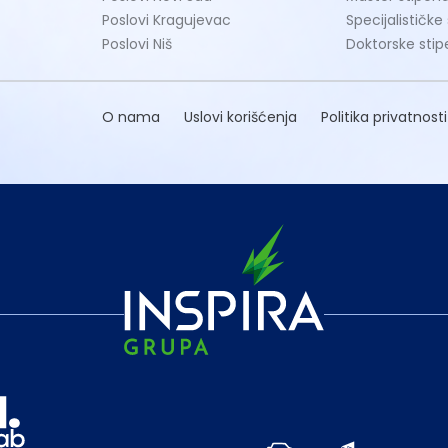
Poslovi Kragujevac
Specijalističke
Poslovi Niš
Doktorske stip
O nama
Uslovi korišćenja
Politika privatnosti