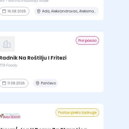
NIS - Naftna Industrija Srbije
16.08.2026.
Ada, Aleksandrovac, Aleksinac, Alibunar, Apatin + 206 mesta
Prvi posao
Radnik Na Roštilju I Fritezi
ZTR Foody
11.08.2026.
Pančevo
Poslovi preko zadruge