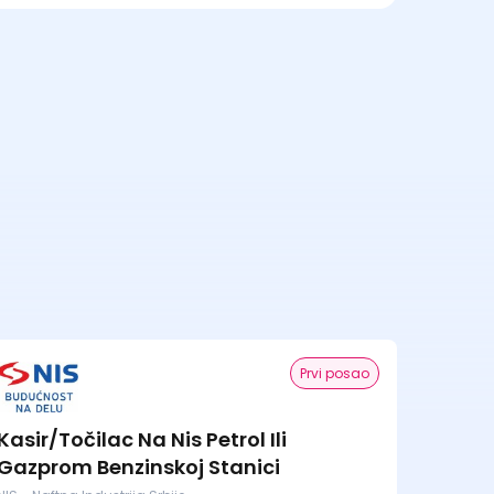
Prvi posao
Kasir/Točilac Na Nis Petrol Ili
Gazprom Benzinskoj Stanici