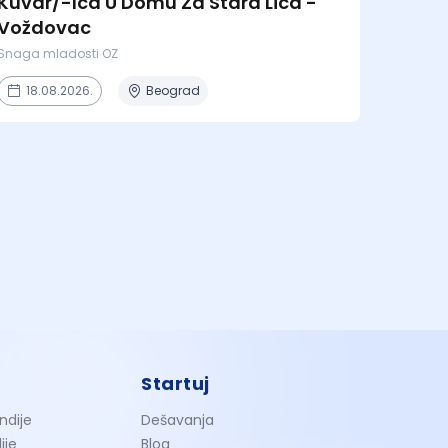
Kuvar/-Ica U Domu Za Stara Lica -
Voždovac
Snaga mladosti OZ
18.08.2026.
Beograd
Startuj
ndije
Dešavanja
ije
Blog