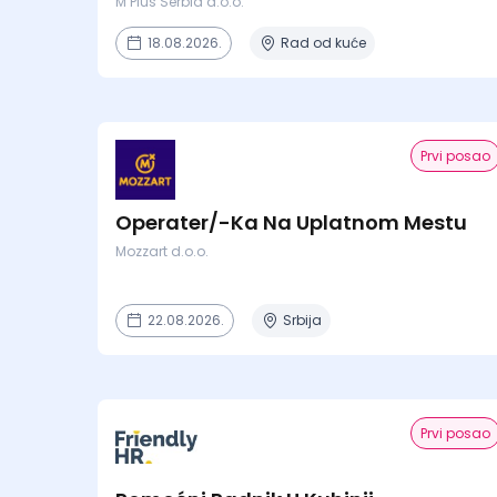
M Plus Serbia d.o.o.
18.08.2026.
Rad od kuće
Prvi posao
Operater/-Ka Na Uplatnom Mestu
Mozzart d.o.o.
22.08.2026.
Srbija
Prvi posao