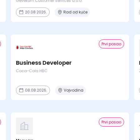
Gevekom Customer Services d.o.o.
20.08.2026.
Rad od kuće
Prvi posao
Business Developer
Coca-Cola HBC
08.08.2026.
Vojvodina
Prvi posao