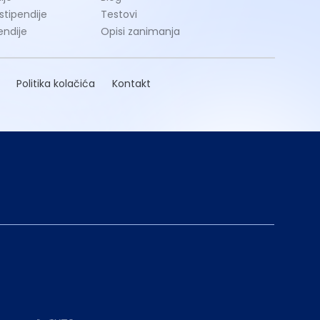
 stipendije
Testovi
endije
Opisi zanimanja
Politika kolačića
Kontakt