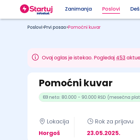
Zanimanja
Poslovi
Deš
Poslovi
Prvi posao
Pomoćni kuvar
>
>
Ovaj oglas je istekao. Pogledaj
453
aktue
Pomoćni kuvar
neto: 80.000 - 90.000 RSD (mesečna pla
Lokacija
Rok za prijavu
Horgoš
23.05.2025.