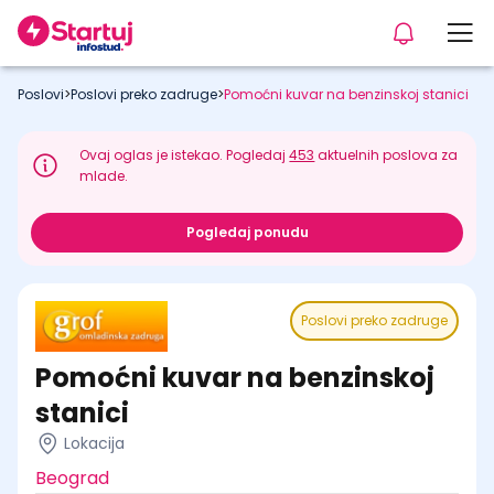
Poslovi
>
Poslovi preko zadruge
>
Pomoćni kuvar na benzinskoj stanici
Ovaj oglas je istekao. Pogledaj
453
aktuelnih poslova za
mlade.
Pogledaj ponudu
Poslovi preko zadruge
Pomoćni kuvar na benzinskoj
stanici
Lokacija
Beograd