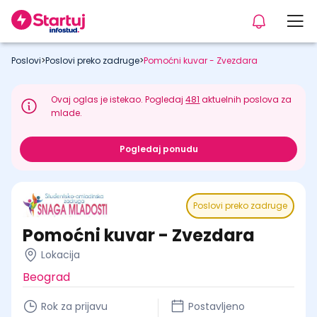
Poslovi
>
Poslovi preko zadruge
>
Pomoćni kuvar - Zvezdara
Ovaj oglas je istekao. Pogledaj
481
aktuelnih poslova za
mlade.
Pogledaj ponudu
Poslovi preko zadruge
Pomoćni kuvar - Zvezdara
Lokacija
Beograd
Rok za prijavu
Postavljeno