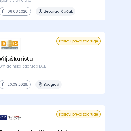
Sport Vision d.o.o.
08.08.2026.
Beograd, Čačak
Poslovi preko zadruge
Viljuškarista
Omladinska Zadruga DOB
20.08.2026.
Beograd
Poslovi preko zadruge