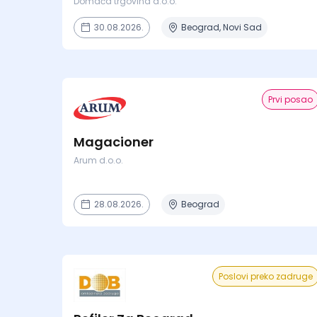
Domaća trgovina d.o.o.
30.08.2026.
Beograd, Novi Sad
Prvi posao
Magacioner
Arum d.o.o.
28.08.2026.
Beograd
Poslovi preko zadruge