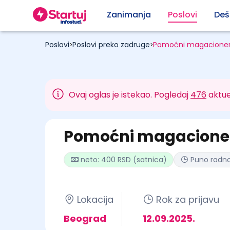
Zanimanja
Poslovi
Deš
Poslovi
Poslovi preko zadruge
Pomoćni magacioner 
>
>
Ovaj oglas je istekao. Pogledaj
476
aktue
Pomoćni magacioner
neto: 400 RSD (satnica)
Puno radn
Lokacija
Rok za prijavu
Beograd
12.09.2025.