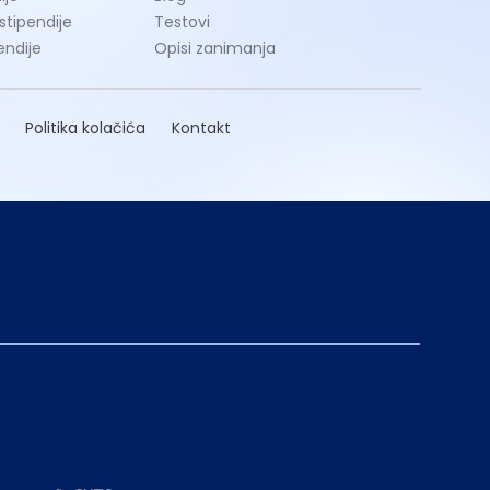
 stipendije
Testovi
endije
Opisi zanimanja
Politika kolačića
Kontakt