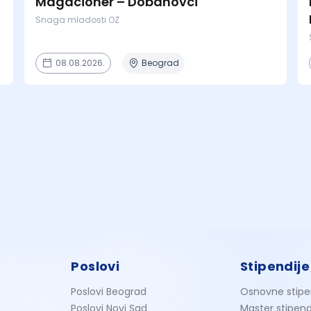
Magacioner – Dobanovci
Snaga mladosti OZ
08.08.2026.
Beograd
Poslovi
Stipendije
Poslovi Beograd
Osnovne stipe
Poslovi Novi Sad
Master stipend