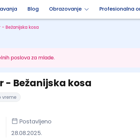
avanja
Blog
Obrazovanje
Profesionalna or
- Bežanijska kosa
lnih poslova za mlade.
 - Bežanijska kosa
o vreme
Postavljeno
28.08.2025.