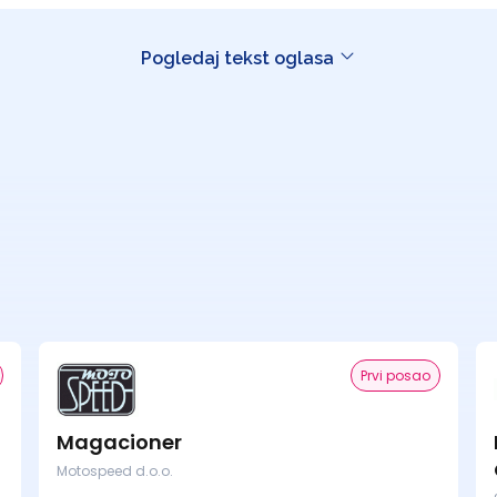
Pogledaj tekst oglasa
Prvi posao
Magacioner
Motospeed d.o.o.