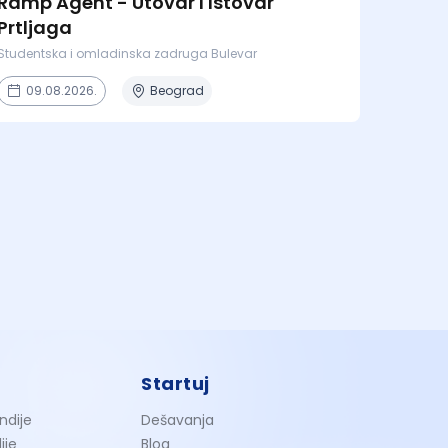
Ramp Agent - Utovar I Istovar
Prtljaga
Studentska i omladinska zadruga Bulevar
09.08.2026.
Beograd
Startuj
ndije
Dešavanja
ije
Blog