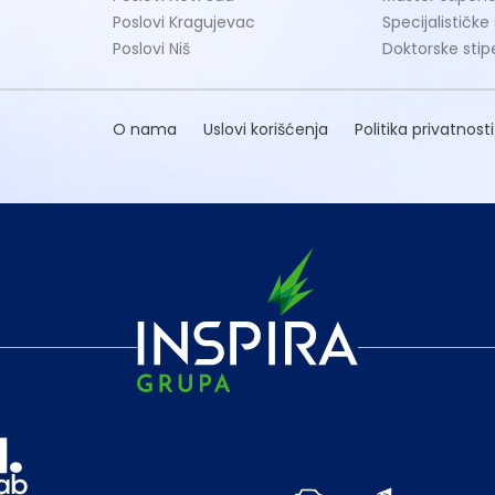
Poslovi Kragujevac
Specijalističke
Poslovi Niš
Doktorske stip
O nama
Uslovi korišćenja
Politika privatnosti