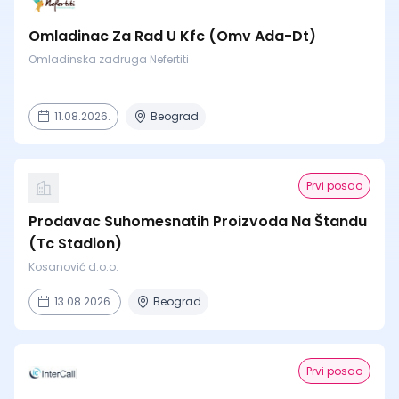
Omladinac Za Rad U Kfc (Omv Ada-Dt)
Omladinska zadruga Nefertiti
11.08.2026.
Beograd
Prvi posao
Prodavac Suhomesnatih Proizvoda Na Štandu
(Tc Stadion)
Kosanović d.o.o.
13.08.2026.
Beograd
Prvi posao