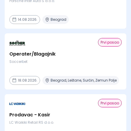
Porsche Inter Auto S d.o.o.
14.08.2026.
Beograd
Prvi posao
Operater/Blagajnik
Soccerbet
18.08.2026.
Beograd, Leštane, Surčin, Zemun Polje
Prvi posao
Prodavac - Kasir
LC Waikiki Retail RS d.o.o.