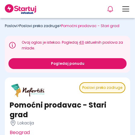
Poslovi
>
Poslovi preko zadruge
>
Pomoćni prodavac - Stari grad
Ovaj oglas je istekao. Pogledaj
411
aktuelnih poslova za
mlade.
Pogledaj ponudu
Poslovi preko zadruge
Pomoćni prodavac - Stari
grad
Lokacija
Beograd