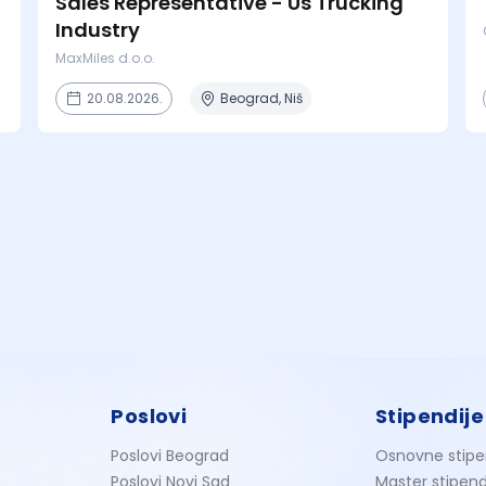
Sales Representative - Us Trucking
Industry
MaxMiles d.o.o.
20.08.2026.
Beograd, Niš
Poslovi
Stipendije
Poslovi Beograd
Osnovne stipe
Poslovi Novi Sad
Master stipend