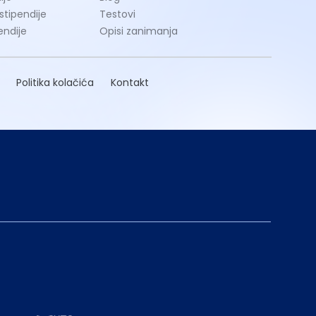
 stipendije
Testovi
endije
Opisi zanimanja
Politika kolačića
Kontakt