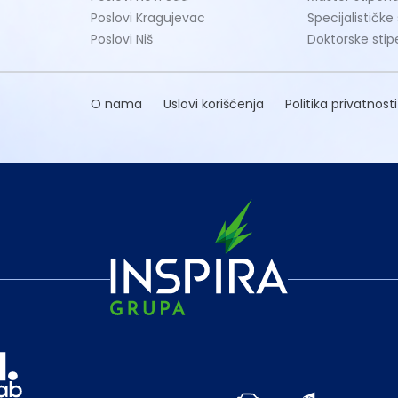
Poslovi Kragujevac
Specijalističke
Poslovi Niš
Doktorske stip
O nama
Uslovi korišćenja
Politika privatnosti