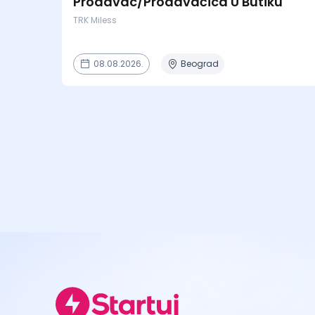
Prodavac/Prodavačica U Butiku
TRK Miless
08.08.2026.
Beograd