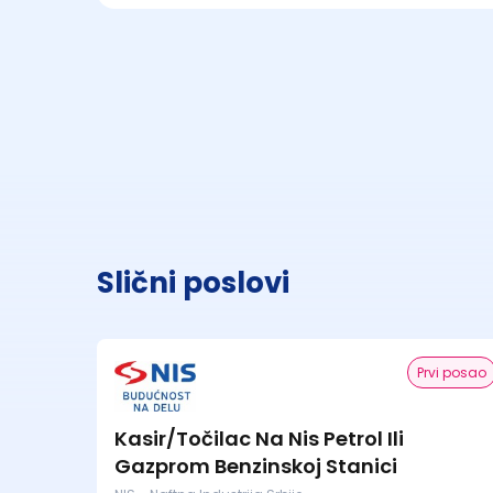
Slični poslovi
Prvi posao
Kasir/Točilac Na Nis Petrol Ili
Gazprom Benzinskoj Stanici