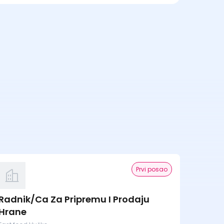
Prvi posao
Radnik/Ca Za Pripremu I Prodaju
Hrane