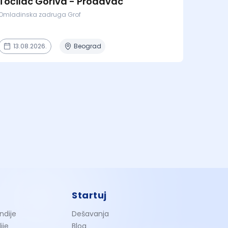
Točilac Goriva - Prodavac
Omladinska zadruga Grof
13.08.2026.
Beograd
Startuj
ndije
Dešavanja
ije
Blog