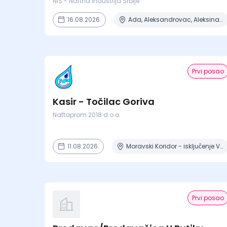
NIS - Naftna Industrija Srbije
16.08.2026.
Ada, Aleksandrovac, Aleksinac, Alibunar, Apatin + 206 mesta
Prvi posao
Kasir - Točilac Goriva
Naftaprom 2018 d.o.o.
11.08.2026.
Moravski Koridor - iskljuĉenje Velika Drenova , Militovac, Ripanj , Selevac, Azanja
Prvi posao