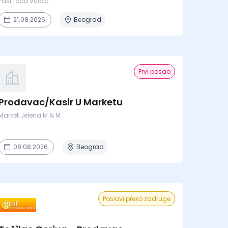
Fast food Vučko
21.08.2026.
Beograd
Prvi posao
Prodavac/Kasir U Marketu
Market Jelena M & M
08.08.2026.
Beograd
Poslovi preko zadruge