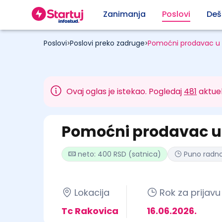
Zanimanja
Poslovi
Deš
Poslovi
Poslovi preko zadruge
Pomoćni prodavac u 
>
>
Ovaj oglas je istekao. Pogledaj
481
aktuel
Pomoćni prodavac u 
neto: 400 RSD (satnica)
Puno radn
Lokacija
Rok za prijavu
Tc Rakovica
16.06.2026.