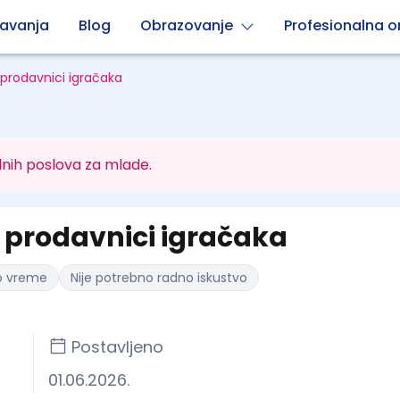
avanja
Blog
Obrazovanje
Profesionalna or
prodavnici igračaka
nih poslova za mlade.
prodavnici igračaka
o vreme
Nije potrebno radno iskustvo
Postavljeno
01.06.2026.