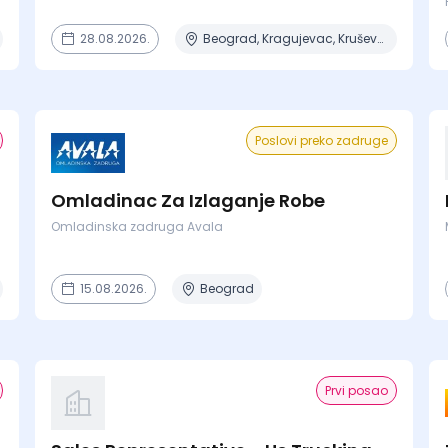
28.08.2026.
Beograd, Kragujevac, Kruševac, Lapovo, Niš + 4 mesta
Poslovi preko zadruge
Omladinac Za Izlaganje Robe
Omladinska zadruga Avala
15.08.2026.
Beograd
Prvi posao