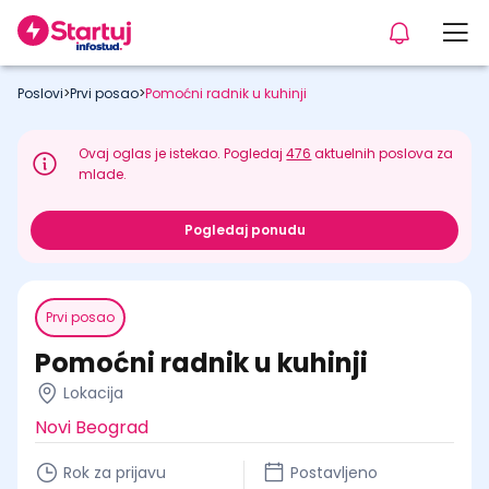
Poslovi
>
Prvi posao
>
Pomoćni radnik u kuhinji
Ovaj oglas je istekao. Pogledaj
476
aktuelnih poslova za
mlade.
Pogledaj ponudu
Prvi posao
Pomoćni radnik u kuhinji
Lokacija
Novi Beograd
Rok za prijavu
Postavljeno