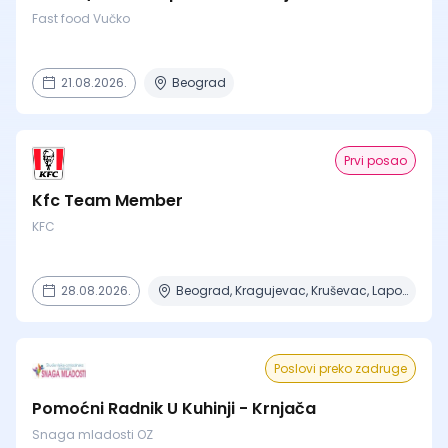
Fast food Vučko
21.08.2026.
Beograd
Prvi posao
Kfc Team Member
KFC
28.08.2026.
Beograd, Kragujevac, Kruševac, Lapovo, Niš + 4 mesta
Poslovi preko zadruge
Pomoćni Radnik U Kuhinji - Krnjača
Snaga mladosti OZ