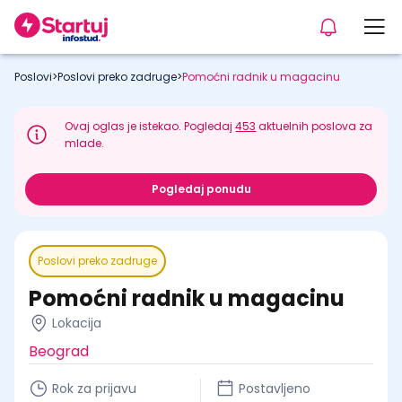
Poslovi
>
Poslovi preko zadruge
>
Pomoćni radnik u magacinu
Ovaj oglas je istekao. Pogledaj
453
aktuelnih poslova za
mlade.
Pogledaj ponudu
Poslovi preko zadruge
Pomoćni radnik u magacinu
Lokacija
Beograd
Rok za prijavu
Postavljeno