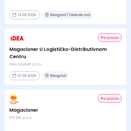
13.08.2026.
Beograd | Terenski rad
Prvi posao
Magacioner U Logističko-Distributivnom
Centru
Idea Marketi d.o.o.
31.08.2026.
Beograd
Prvi posao
Magacioner
PTP DIS d.o.o.