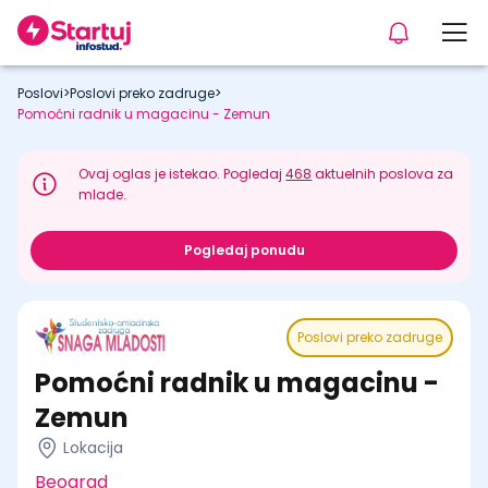
Poslovi
>
Poslovi preko zadruge
>
Pomoćni radnik u magacinu - Zemun
Ovaj oglas je istekao. Pogledaj
468
aktuelnih poslova za
mlade.
Pogledaj ponudu
Poslovi preko zadruge
Pomoćni radnik u magacinu -
Zemun
Lokacija
Beograd