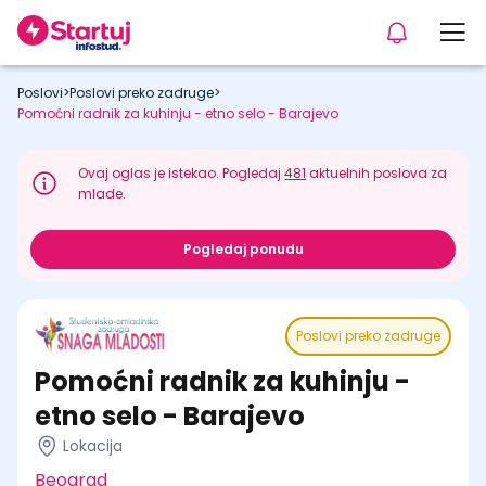
Poslovi
>
Poslovi preko zadruge
>
Pomoćni radnik za kuhinju - etno selo - Barajevo
Ovaj oglas je istekao. Pogledaj
481
aktuelnih poslova za
mlade.
Pogledaj ponudu
Poslovi preko zadruge
Pomoćni radnik za kuhinju -
etno selo - Barajevo
Lokacija
Beograd