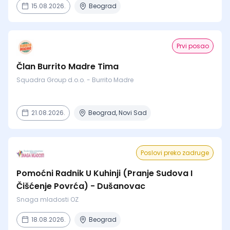
15.08.2026.
Beograd
Prvi posao
Član Burrito Madre Tima
Squadra Group d.o.o. - Burrito Madre
21.08.2026.
Beograd, Novi Sad
Poslovi preko zadruge
Pomoćni Radnik U Kuhinji (Pranje Sudova I
Čišćenje Povrća) - Dušanovac
Snaga mladosti OZ
18.08.2026.
Beograd