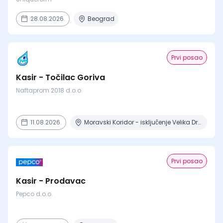
28.08.2026.
Beograd
Prvi posao
Kasir - Točilac Goriva
Naftaprom 2018 d.o.o.
11.08.2026.
Moravski Koridor - iskljuĉenje Velika Drenova , Militovac, Ripanj , Selevac, Azanja
Prvi posao
Kasir - Prodavac
Pepco d.o.o.