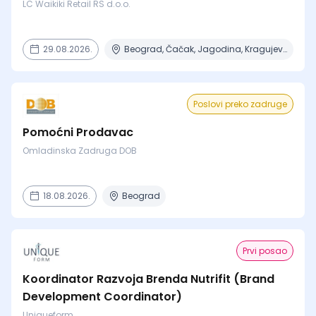
LC Waikiki Retail RS d.o.o.
29.08.2026.
Beograd, Čačak, Jagodina, Kragujevac, Kruševac + 15 mesta
Poslovi preko zadruge
Pomoćni Prodavac
Omladinska Zadruga DOB
18.08.2026.
Beograd
Prvi posao
Koordinator Razvoja Brenda Nutrifit (Brand
Development Coordinator)
Uniqueform