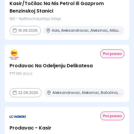
Kasir/Točilac Na Nis Petrol Ili Gazprom
Benzinskoj Stanici
NIS - Naftna Industrija Srbije
16.08.2026.
Ada, Aleksandrovac, Aleksinac, Alibunar, Apatin + 206 mesta
Prvi posao
Prodavac Na Odeljenju Delikatesa
PTP DIS d.o.o.
22.08.2026.
Aleksandrovac, Aleksinac, Batočina, Beograd, Čačak + 15 mesta
Prvi posao
Prodavac - Kasir