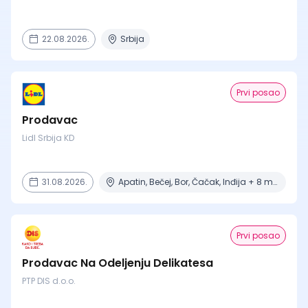
22.08.2026.
Srbija
Prvi posao
Prodavac
Lidl Srbija KD
31.08.2026.
Apatin, Bečej, Bor, Čačak, Inđija + 8 mesta
Prvi posao
Prodavac Na Odeljenju Delikatesa
PTP DIS d.o.o.