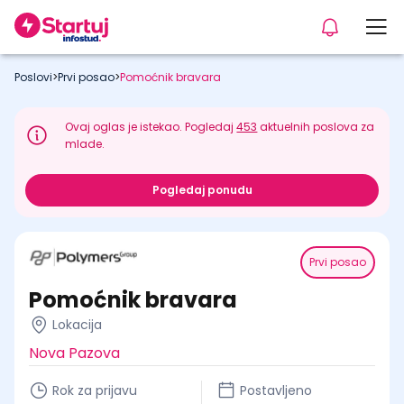
Poslovi
>
Prvi posao
>
Pomoćnik bravara
Ovaj oglas je istekao. Pogledaj
453
aktuelnih poslova za
mlade.
Pogledaj ponudu
Prvi posao
Pomoćnik bravara
Lokacija
Nova Pazova
Rok za prijavu
Postavljeno