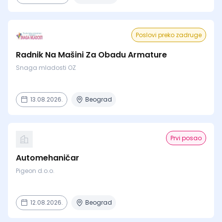
Poslovi preko zadruge
Radnik Na Mašini Za Obadu Armature
Snaga mladosti OZ
13.08.2026.
Beograd
Prvi posao
Automehaničar
Pigeon d.o.o.
12.08.2026.
Beograd