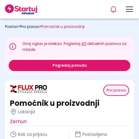
Poslovi
>
Prvi posao
>
Pomoćnik u proizvodnji
Ovaj oglas je istekao. Pogledaj
411
aktuelnih poslova za
mlade.
Pogledaj ponudu
Prvi posao
Pomoćnik u proizvodnji
Lokacija
Zemun
Rok za prijavu
Postavljeno