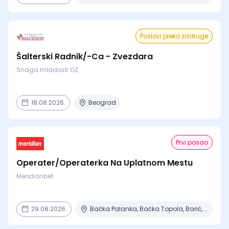
Poslovi preko zadruge
Šalterski Radnik/-Ca - Zvezdara
Snaga mladosti OZ
18.08.2026.
Beograd
Prvi posao
Operater/Operaterka Na Uplatnom Mestu
Meridianbet
29.08.2026.
Bačka Palanka, Bačka Topola, Barič, Beograd, Čajetina + 15 mesta