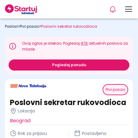
Poslovi
>
Prvi posao
>
Poslovni sekretar rukovodioca
Ovaj oglas je istekao. Pogledaj
476
aktuelnih poslova za
mlade.
Pogledaj ponudu
Prvi posao
Poslovni sekretar rukovodioca
Lokacija
Beograd
Rok za prijavu
Postavljeno