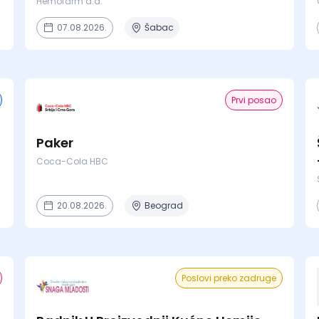
Hemofarm a.d.
07.08.2026.
Šabac
Prvi posao
Paker
Coca-Cola HBC
20.08.2026.
Beograd
Poslovi preko zadruge