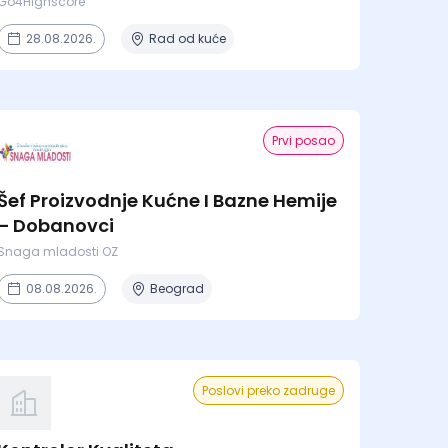
Agenciji
Go4Highscore
28.08.2026.
Rad od kuće
Prvi posao
Šef Proizvodnje Kućne I Bazne Hemije
– Dobanovci
Snaga mladosti OZ
08.08.2026.
Beograd
Poslovi preko zadruge