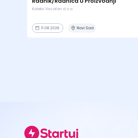
Radnik/Radnica U Proizvodnji
Koteks Viscofan d.o.o.
11.08.2026.
Novi Sad