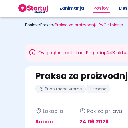
Zanimanja
Poslovi
Deš
Poslovi
Prakse
Praksa za proizvodnju PVC stolarije
>
>
Ovaj oglas je istekao. Pogledaj
448
aktue
Praksa za proizvodnj
Puno radno vreme
1. smena
Lokacija
Rok za prijavu
Šabac
24.06.2026.