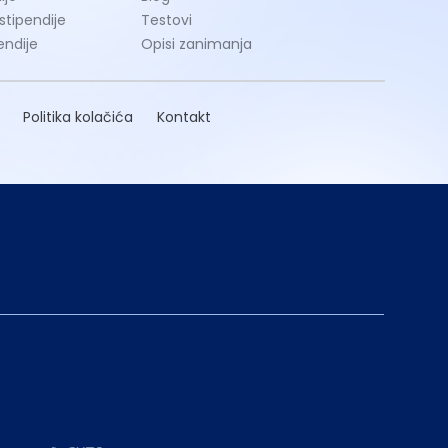
 stipendije
Testovi
endije
Opisi zanimanja
Politika kolačića
Kontakt