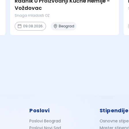
Radnik U Proizvodnji Kućne Hemije -
Voždovac
Snaga mladosti OZ
09.08.2026.
Beograd
Poslovi
Stipendije
Poslovi Beograd
Osnovne stipe
Poslovi Novi Sad
Master stipend