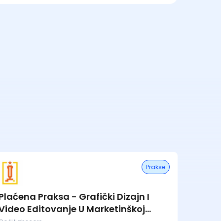
Prakse
Plaćena Praksa - Grafički Dizajn I
Video Editovanje U Marketinškoj