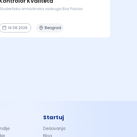
Kontrolor Kvaliteta
Studentsko omladinska zadruga Box Poslovi
14.08.2026.
Beograd
Startuj
ndije
Dešavanja
ije
Blog