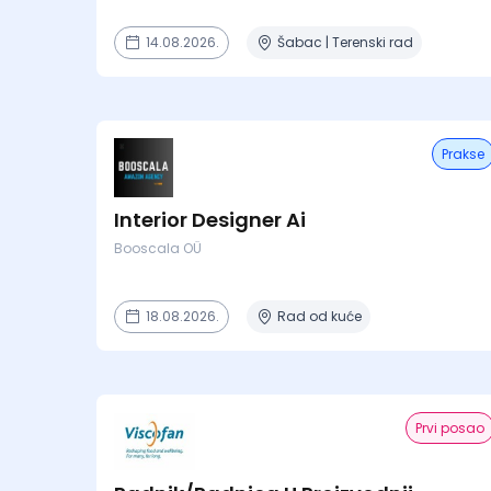
14.08.2026.
Šabac | Terenski rad
Prakse
Interior Designer Ai
Booscala OÜ
18.08.2026.
Rad od kuće
Prvi posao