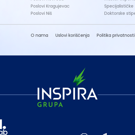
Poslovi Kragujevac
Specijalističke
Poslovi Niš
Doktorske stip
O nama
Uslovi korišćenja
Politika privatnosti