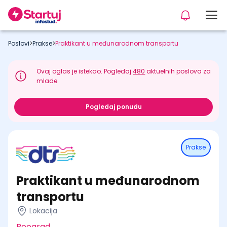
Poslovi
>
Prakse
>
Praktikant u međunarodnom transportu
Ovaj oglas je istekao. Pogledaj
480
aktuelnih poslova za
mlade.
Pogledaj ponudu
Prakse
Praktikant u međunarodnom
transportu
Lokacija
Beograd