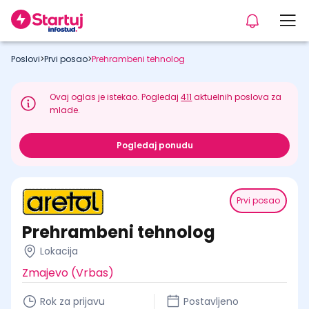
Poslovi
>
Prvi posao
>
Prehrambeni tehnolog
Ovaj oglas je istekao. Pogledaj
411
aktuelnih poslova za
mlade.
Pogledaj ponudu
Prvi posao
Prehrambeni tehnolog
Lokacija
Zmajevo (Vrbas)
Rok za prijavu
Postavljeno