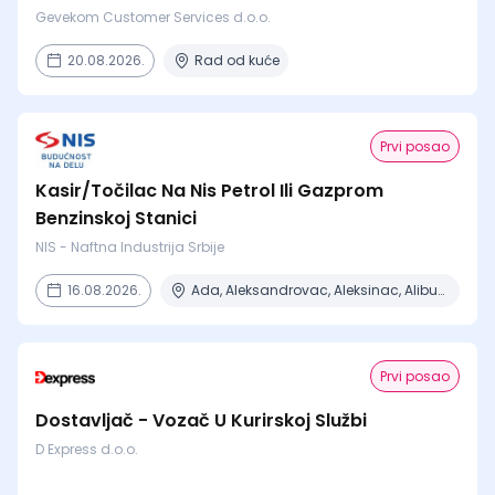
Gevekom Customer Services d.o.o.
20.08.2026.
Rad od kuće
Prvi posao
Kasir/Točilac Na Nis Petrol Ili Gazprom
Benzinskoj Stanici
NIS - Naftna Industrija Srbije
16.08.2026.
Ada, Aleksandrovac, Aleksinac, Alibunar, Apatin + 206 mesta
Prvi posao
Dostavljač - Vozač U Kurirskoj Službi
D Express d.o.o.