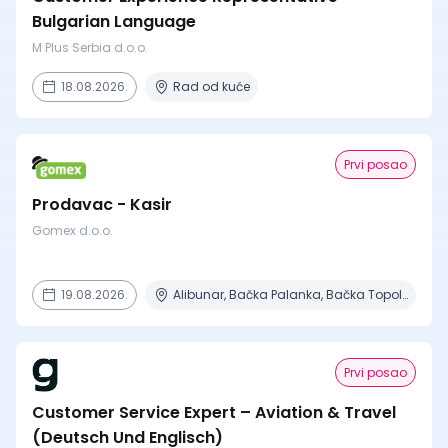
Bulgarian Language
M Plus Serbia d.o.o.
18.08.2026.
Rad od kuće
Prvi posao
Prodavac - Kasir
Gomex d.o.o.
19.08.2026.
Alibunar, Bačka Palanka, Bačka Topola, Bečej, Beograd + 8 mesta
Prvi posao
Customer Service Expert – Aviation & Travel
(Deutsch Und Englisch)