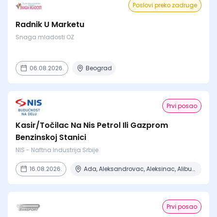
Poslovi preko zadruge
Radnik U Marketu
Snaga mladosti OZ
06.08.2026.
Beograd
Prvi posao
Kasir/Točilac Na Nis Petrol Ili Gazprom
Benzinskoj Stanici
NIS - Naftna Industrija Srbije
16.08.2026.
Ada, Aleksandrovac, Aleksinac, Alibunar, Apatin + 206 mesta
Prvi posao