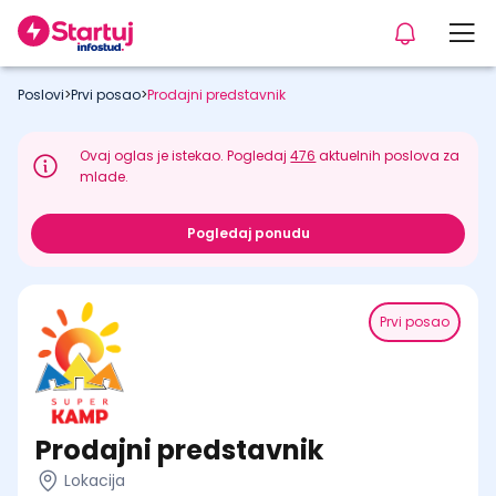
Poslovi
>
Prvi posao
>
Prodajni predstavnik
Ovaj oglas je istekao. Pogledaj
476
aktuelnih poslova za
mlade.
Pogledaj ponudu
Prvi posao
Prodajni predstavnik
Lokacija