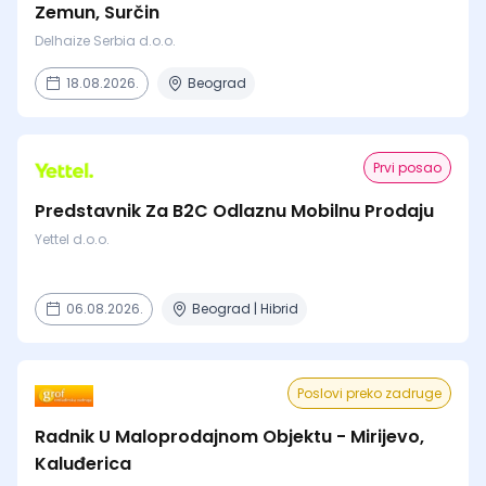
Zemun, Surčin
Delhaize Serbia d.o.o.
18.08.2026.
Beograd
Prvi posao
Predstavnik Za B2C Odlaznu Mobilnu Prodaju
Yettel d.o.o.
06.08.2026.
Beograd | Hibrid
Poslovi preko zadruge
Radnik U Maloprodajnom Objektu - Mirijevo,
Kaluđerica