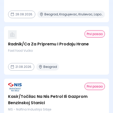
28.08.2026.
Beograd, Kragujevac, Kruševac, Lapovo, Niš + 4 mesta
Prvi posao
Radnik/Ca Za Pripremu I Prodaju Hrane
Fast food Vučko
21.08.2026.
Beograd
Prvi posao
Kasir/Točilac Na Nis Petrol Ili Gazprom
Benzinskoj Stanici
NIS - Naftna Industrija Srbije