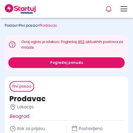
Poslovi
>
Prvi posao
>
Prodavac
Ovaj oglas je istekao. Pogledaj
453
aktuelnih poslova za
mlade.
Pogledaj ponudu
Prvi posao
Prodavac
Lokacija
Beograd
Rok za prijavu
Postavljeno