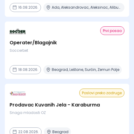
16.08.2026.
Ada, Aleksandrovac, Aleksinac, Alibunar, Apatin + 206 mesta
Prvi posao
Operater/Blagajnik
Soccerbet
18.08.2026.
Beograd, Leštane, Surčin, Zemun Polje
Poslovi preko zadruge
Prodavac Kuvanih Jela - Karaburma
Snaga mladosti OZ
22.08.2026.
Beograd