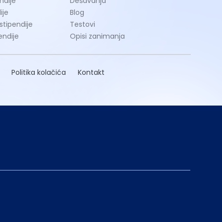
ndije
Dešavanja
ije
Blog
 stipendije
Testovi
endije
Opisi zanimanja
Politika kolačića
Kontakt