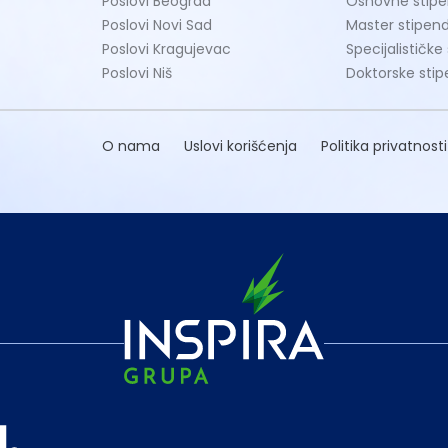
Poslovi Beograd
Osnovne stipe
Poslovi Novi Sad
Master stipend
Poslovi Kragujevac
Specijalističke
Poslovi Niš
Doktorske stip
O nama
Uslovi korišćenja
Politika privatnosti