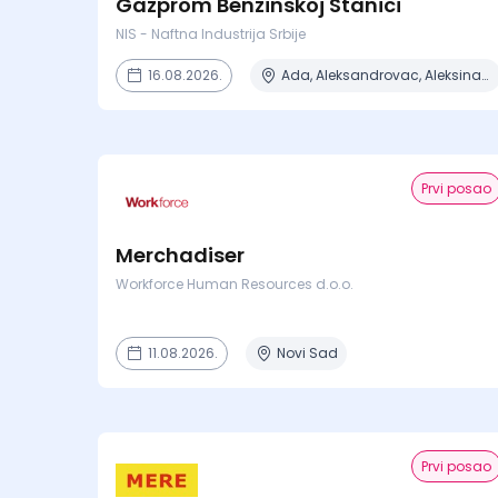
Gazprom Benzinskoj Stanici
NIS - Naftna Industrija Srbije
16.08.2026.
Ada, Aleksandrovac, Aleksinac, Alibunar, Apatin + 206 mesta
Prvi posao
Merchadiser
Workforce Human Resources d.o.o.
11.08.2026.
Novi Sad
Prvi posao