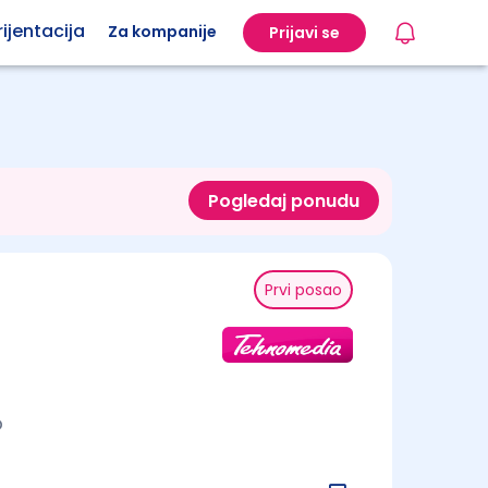
ijentacija
Za kompanije
Prijavi se
Pogledaj ponudu
Prvi posao
o