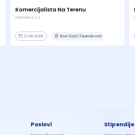
Komercijalista Na Terenu
Hermed d.o.o.
21.08.2026.
Novi Sad | Terenski rad
Poslovi
Stipendije