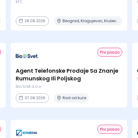
KFC
28.08.2026.
Beograd, Kragujevac, Kruševac, Lapovo, Niš + 4 mesta
Prvi posao
Agent Telefonske Prodaje Sa Znanje
Rumunskog Ili Poljskog
Bio Svet d.o.o.
07.08.2026.
Rad od kuće
Prvi posao