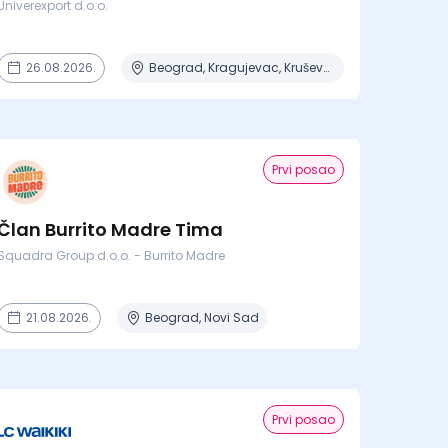
Univerexport d.o.o.
26.08.2026.
Beograd, Kragujevac, Kruševac, Lazarevac, Mladenovac + 6 mesta
Prvi posao
Član Burrito Madre Tima
Squadra Group d.o.o. - Burrito Madre
21.08.2026.
Beograd, Novi Sad
Prvi posao