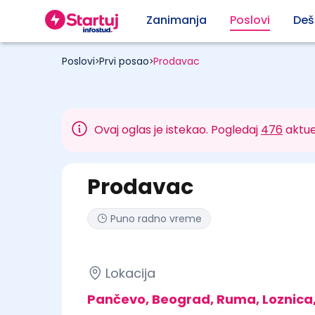
Zanimanja
Poslovi
Deš
Poslovi
Prvi posao
Prodavac
>
>
Ovaj oglas je istekao. Pogledaj
476
aktue
Prodavac
Puno radno vreme
Lokacija
Pančevo, Beograd, Ruma, Loznica,