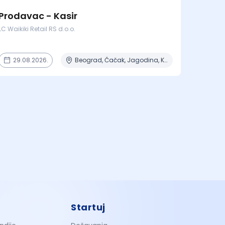
Prodavac - Kasir
LC Waikiki Retail RS d.o.o.
29.08.2026.
Beograd, Čačak, Jagodina, Kragujevac, Kruševac + 15 mesta
Startuj