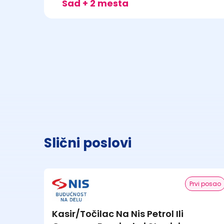
Sad + 2 mesta
Slični poslovi
Prvi posao
Kasir/Točilac Na Nis Petrol Ili