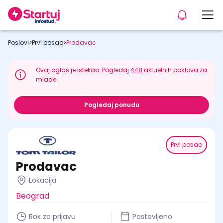
Poslovi
>
Prvi posao
>
Prodavac
Ovaj oglas je istekao. Pogledaj
448
aktuelnih poslova za
mlade.
Pogledaj ponudu
Prvi posao
Prodavac
Lokacija
Beograd
Rok za prijavu
Postavljeno