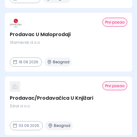
Prvi posao
Prodavac U Maloprodaji
Stamevski d.o.o.
18.08.2026.
Beograd
Prvi posao
Prodavac/Prodavačica U Knjižari
Ždral d.o.o.
03.09.2026.
Beograd