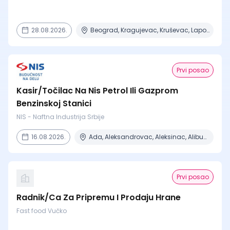
28.08.2026.
Beograd, Kragujevac, Kruševac, Lapovo, Niš + 4 mesta
Prvi posao
Kasir/Točilac Na Nis Petrol Ili Gazprom
Benzinskoj Stanici
NIS - Naftna Industrija Srbije
16.08.2026.
Ada, Aleksandrovac, Aleksinac, Alibunar, Apatin + 206 mesta
Prvi posao
Radnik/Ca Za Pripremu I Prodaju Hrane
Fast food Vučko