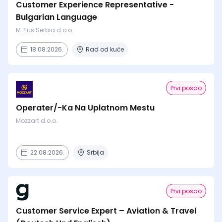
Customer Experience Representative -
Bulgarian Language
M Plus Serbia d.o.o.
18.08.2026.
Rad od kuće
Prvi posao
Operater/-Ka Na Uplatnom Mestu
Mozzart d.o.o.
22.08.2026.
Srbija
Prvi posao
Customer Service Expert – Aviation & Travel