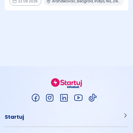
22.08.2026.
Aranđelovac, Beograd, Inđija, Niš, Zrenjanin
Startuj