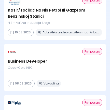
Prvi posao
Kasir/Točilac Na Nis Petrol Ili Gazprom
Benzinskoj Stanici
NIS - Naftna Industrija Srbije
16.08.2026.
Ada, Aleksandrovac, Aleksinac, Alibunar, Apatin + 206 mesta
Prvi posao
Business Developer
Coca-Cola HBC
08.08.2026.
Vojvodina
Prvi posao