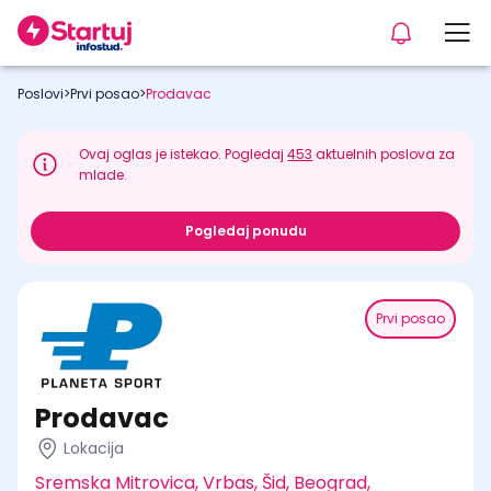
Poslovi
>
Prvi posao
>
Prodavac
Ovaj oglas je istekao. Pogledaj
453
aktuelnih poslova za
mlade.
Pogledaj ponudu
Prvi posao
Prodavac
Lokacija
Sremska Mitrovica, Vrbas, Šid, Beograd,