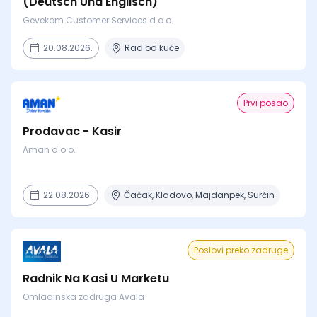
(Deutsch Und Englisch)
Gevekom Customer Services d.o.o.
20.08.2026.
Rad od kuće
Prvi posao
Prodavac - Kasir
Aman d.o.o.
22.08.2026.
Čačak, Kladovo, Majdanpek, Surčin
Poslovi preko zadruge
Radnik Na Kasi U Marketu
Omladinska zadruga Avala