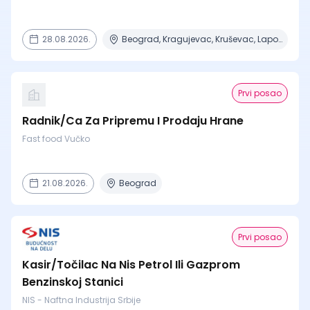
28.08.2026.
Beograd, Kragujevac, Kruševac, Lapovo, Niš + 4 mesta
Prvi posao
Radnik/Ca Za Pripremu I Prodaju Hrane
Fast food Vučko
21.08.2026.
Beograd
Prvi posao
Kasir/Točilac Na Nis Petrol Ili Gazprom
Benzinskoj Stanici
NIS - Naftna Industrija Srbije