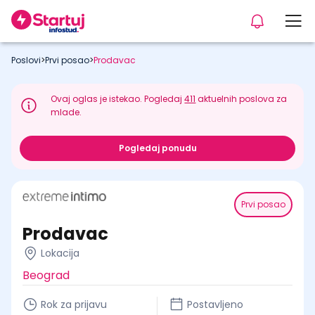
Poslovi
>
Prvi posao
>
Prodavac
Ovaj oglas je istekao. Pogledaj
411
aktuelnih poslova za
mlade.
Pogledaj ponudu
Prvi posao
Prodavac
Lokacija
Beograd
Rok za prijavu
Postavljeno