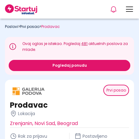
Poslovi
>
Prvi posao
>
Prodavac
Ovaj oglas je istekao. Pogledaj
481
aktuelnih poslova za
mlade.
Pogledaj ponudu
Prvi posao
Prodavac
Lokacija
Zrenjanin, Novi Sad, Beograd
Rok za prijavu
Postavljeno