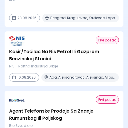
28.08.2026.
Beograd, Kragujevac, Kruševac, Lapovo, Niš + 4 mesta
Prvi posao
Kasir/Točilac Na Nis Petrol Ili Gazprom
Benzinskoj Stanici
NIS - Naftna Industrija Srbije
16.08.2026.
Ada, Aleksandrovac, Aleksinac, Alibunar, Apatin + 206 mesta
Prvi posao
Agent Telefonske Prodaje Sa Znanje
Rumunskog Ili Poljskog
Bio Svet d.o.o.