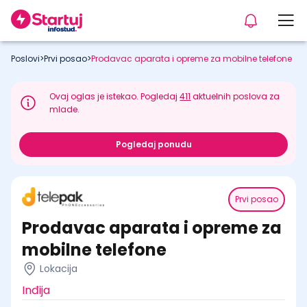
Poslovi
>
Prvi posao
>
Prodavac aparata i opreme za mobilne telefone
Ovaj oglas je istekao. Pogledaj
411
aktuelnih poslova za
mlade.
Pogledaj ponudu
Prvi posao
Prodavac aparata i opreme za
mobilne telefone
Lokacija
Inđija