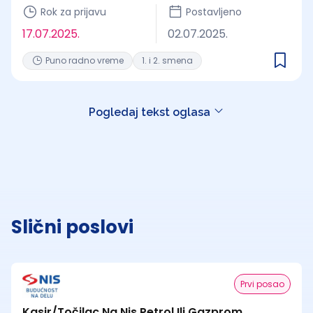
Rok za prijavu
Postavljeno
17.07.2025.
02.07.2025.
Puno radno vreme
1. i 2. smena
Pogledaj tekst oglasa
Slični poslovi
Prvi posao
Kasir/Točilac Na Nis Petrol Ili Gazprom