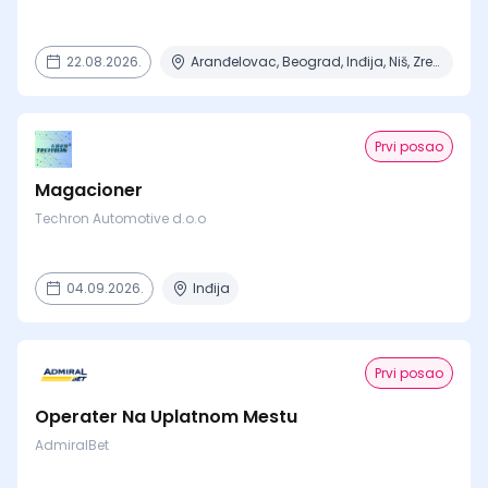
22.08.2026.
Aranđelovac, Beograd, Inđija, Niš, Zrenjanin
Prvi posao
Magacioner
Techron Automotive d.o.o
04.09.2026.
Inđija
Prvi posao
Operater Na Uplatnom Mestu
AdmiralBet