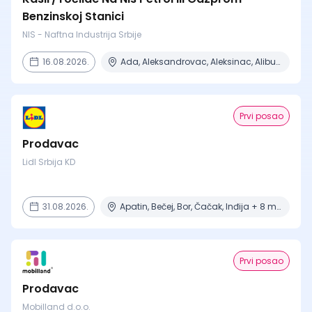
Benzinskoj Stanici
NIS - Naftna Industrija Srbije
16.08.2026.
Ada, Aleksandrovac, Aleksinac, Alibunar, Apatin + 206 mesta
Prvi posao
Prodavac
Lidl Srbija KD
31.08.2026.
Apatin, Bečej, Bor, Čačak, Inđija + 8 mesta
Prvi posao
Prodavac
Mobilland d.o.o.