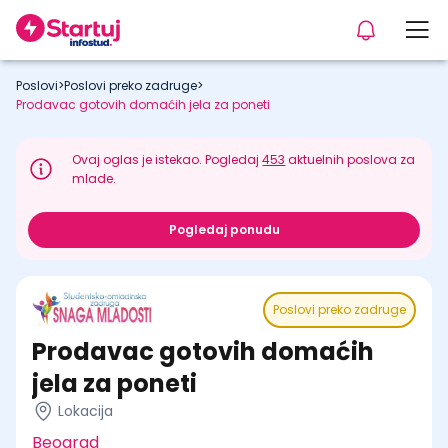
Poslovi
>
Poslovi preko zadruge
>
Prodavac gotovih domaćih jela za poneti
Ovaj oglas je istekao. Pogledaj
453
aktuelnih poslova za
mlade.
Pogledaj ponudu
Poslovi preko zadruge
Prodavac gotovih domaćih
jela za poneti
Lokacija
Beograd