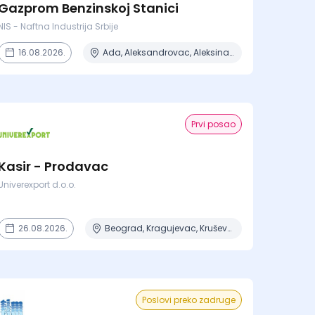
Gazprom Benzinskoj Stanici
NIS - Naftna Industrija Srbije
16.08.2026.
Ada, Aleksandrovac, Aleksinac, Alibunar, Apatin + 206 mesta
Prvi posao
Kasir - Prodavac
Univerexport d.o.o.
26.08.2026.
Beograd, Kragujevac, Kruševac, Lazarevac, Mladenovac + 6 mesta
Poslovi preko zadruge