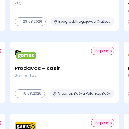
KFC
28.08.2026.
Beograd, Kragujevac, Kruševac, Lapovo, Niš + 4 mesta
Prvi posao
Prodavac - Kasir
Gomex d.o.o.
19.08.2026.
Alibunar, Bačka Palanka, Bačka Topola, Bečej, Beograd + 8 mesta
Prvi posao