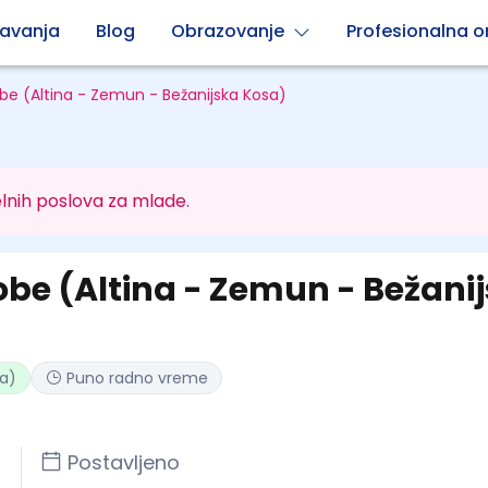
avanja
Blog
Obrazovanje
Profesionalna or
be (Altina - Zemun - Bežanijska Kosa)
lnih poslova za mlade.
obe (Altina - Zemun - Bežani
ta)
Puno radno vreme
Postavljeno