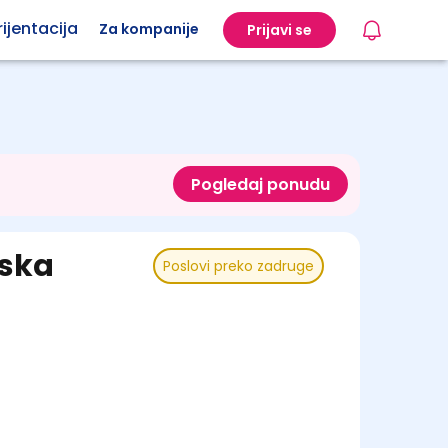
ijentacija
Za kompanije
Prijavi se
Pogledaj ponudu
jska
Poslovi preko zadruge