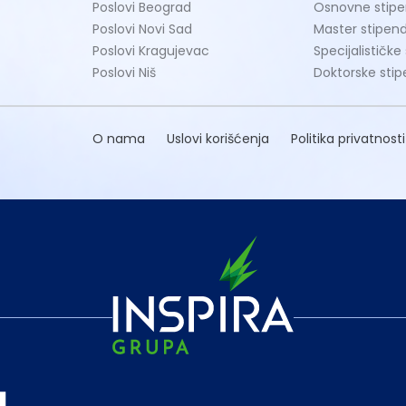
Poslovi Beograd
Osnovne stipe
Poslovi Novi Sad
Master stipend
Poslovi Kragujevac
Specijalističke
Poslovi Niš
Doktorske stip
O nama
Uslovi korišćenja
Politika privatnosti