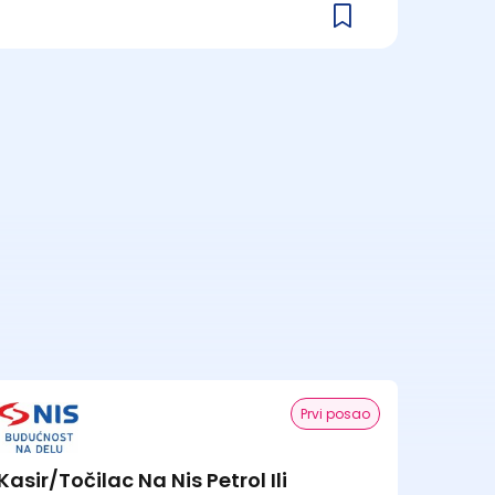
Prvi posao
Kasir/Točilac Na Nis Petrol Ili