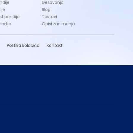
ndije
Dešavanja
ije
Blog
 stipendije
Testovi
endije
Opisi zanimanja
Politika kolačića
Kontakt