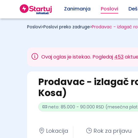
Zanimanja
Poslovi
Deš
Poslovi
Poslovi preko zadruge
Prodavac - izlagač ro
>
>
Ovaj oglas je istekao. Pogledaj
453
aktue
Prodavac - izlagač r
Kosa)
neto: 85.000 - 90.000 RSD (mesečna pla
Lokacija
Rok za prijavu