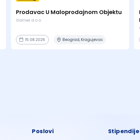
Prodavac U Maloprodajnom Objektu
Games d.o.o.
15.08.2026.
Beograd, Kragujevac
Poslovi
Stipendije