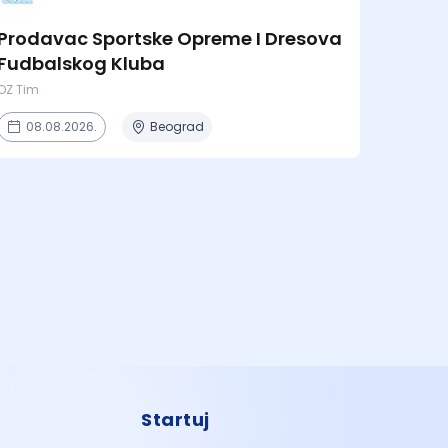
Prodavac Sportske Opreme I Dresova
Fudbalskog Kluba
OZ Tim
08.08.2026.
Beograd
Startuj