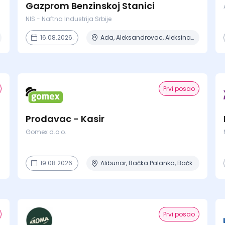
Gazprom Benzinskoj Stanici
NIS - Naftna Industrija Srbije
16.08.2026.
Ada, Aleksandrovac, Aleksinac, Alibunar, Apatin + 206 mesta
Prvi posao
Prodavac - Kasir
Gomex d.o.o.
19.08.2026.
Alibunar, Bačka Palanka, Bačka Topola, Bečej, Beograd + 8 mesta
Prvi posao