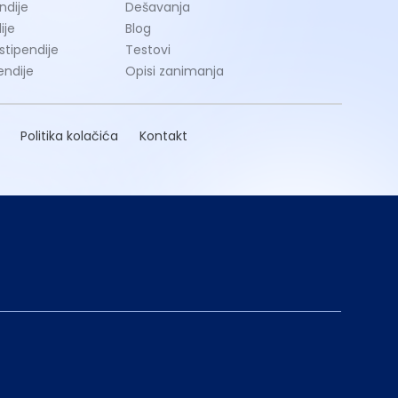
ndije
Dešavanja
ije
Blog
 stipendije
Testovi
endije
Opisi zanimanja
Politika kolačića
Kontakt