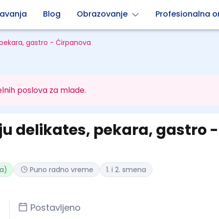
avanja
Blog
Obrazovanje
Profesionalna or
 pekara, gastro - Ćirpanova
lnih poslova za mlade.
u delikates, pekara, gastro -
ta)
Puno radno vreme
1. i 2. smena
Postavljeno