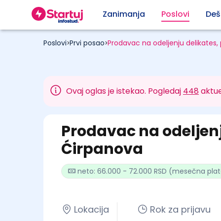
Zanimanja
Poslovi
Deš
Poslovi
Prvi posao
Prodavac na odeljenju delikates,
>
>
Ovaj oglas je istekao. Pogledaj
448
aktue
Prodavac na odeljenj
Ćirpanova
neto: 66.000 - 72.000 RSD (mesečna pla
Lokacija
Rok za prijavu