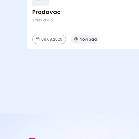
Prodavac
Yotex d.o.o.
09.08.2026.
Novi Sad