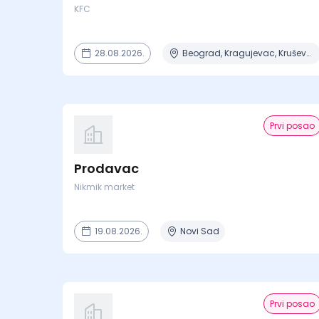
KFC
28.08.2026.
Beograd, Kragujevac, Kruševac, Lapovo, Niš + 4 mesta
Prvi posao
Prodavac
Nikmik market
19.08.2026.
Novi Sad
Prvi posao