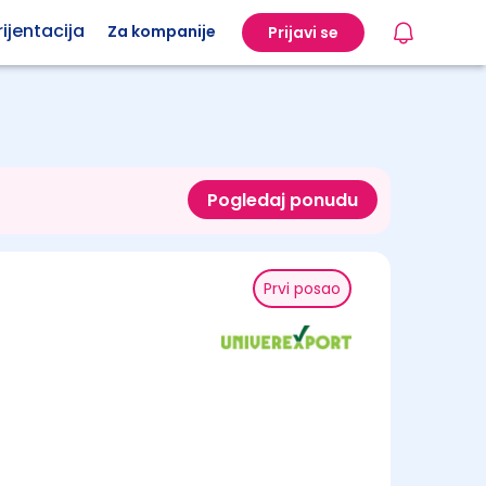
ijentacija
Za kompanije
Prijavi se
Pogledaj ponudu
Prvi posao