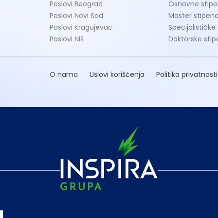
Poslovi Beograd
Osnovne stipe
Poslovi Novi Sad
Master stipend
Poslovi Kragujevac
Specijalističke
Poslovi Niš
Doktorske stip
O nama
Uslovi korišćenja
Politika privatnosti