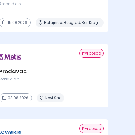
Aman d.o.o.
15.08.2026.
Batajnica, Beograd, Bor, Kragujevac, Negotin + 6 mesta
Prvi posao
Prodavac
Matis d.o.o.
08.08.2026.
Novi Sad
Prvi posao