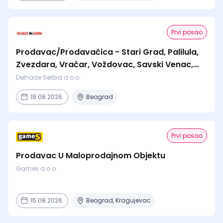
Prvi posao
Prodavac/Prodavačica - Stari Grad, Palilula,
Zvezdara, Vračar, Voždovac, Savski Venac,
Čukarica
Delhaize Serbia d.o.o.
18.08.2026.
Beograd
Prvi posao
Prodavac U Maloprodajnom Objektu
Games d.o.o.
15.08.2026.
Beograd, Kragujevac