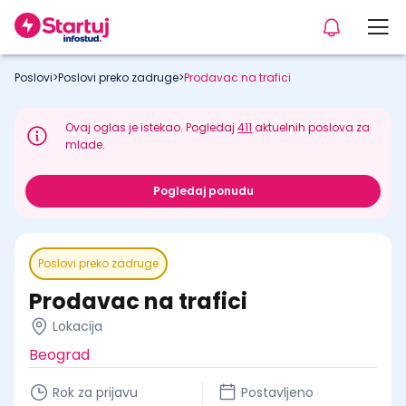
Poslovi
>
Poslovi preko zadruge
>
Prodavac na trafici
Ovaj oglas je istekao. Pogledaj
411
aktuelnih poslova za
mlade.
Pogledaj ponudu
Poslovi preko zadruge
Prodavac na trafici
Lokacija
Beograd
Rok za prijavu
Postavljeno