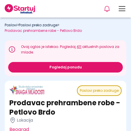
Poslovi
>
Poslovi preko zadruge
>
Prodavac prehrambene robe - Petlovo Brdo
Ovaj oglas je istekao. Pogledaj
411
aktuelnih poslova za
mlade.
Pogledaj ponudu
Poslovi preko zadruge
Prodavac prehrambene robe -
Petlovo Brdo
Lokacija
Beograd