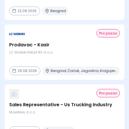
22.08.2026.
Beograd
Prvi posao
Prodavac - Kasir
LC Waikiki Retail RS d.o.o.
29.08.2026.
Beograd, Čačak, Jagodina, Kragujevac, Kruševac + 15 mesta
Prvi posao
Sales Representative - Us Trucking Industry
MaxMiles d.o.o.