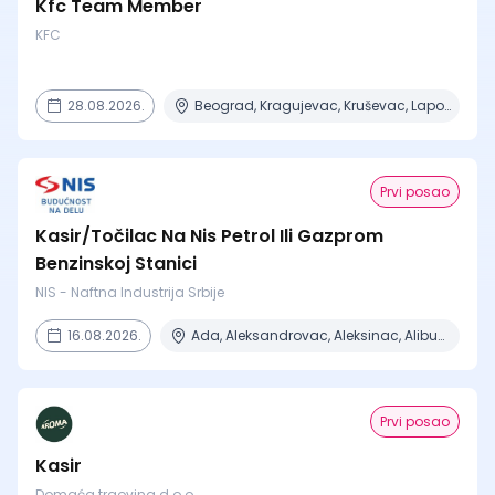
Kfc Team Member
KFC
28.08.2026.
Beograd, Kragujevac, Kruševac, Lapovo, Niš + 4 mesta
Prvi posao
Kasir/Točilac Na Nis Petrol Ili Gazprom
Benzinskoj Stanici
NIS - Naftna Industrija Srbije
16.08.2026.
Ada, Aleksandrovac, Aleksinac, Alibunar, Apatin + 206 mesta
Prvi posao
Kasir
Domaća trgovina d.o.o.