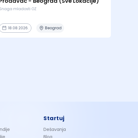
Prodavac - Beograd (Sve Lokacije)
Snaga mladosti OZ
18.08.2026.
Beograd
Startuj
ndije
Dešavanja
ije
Blog