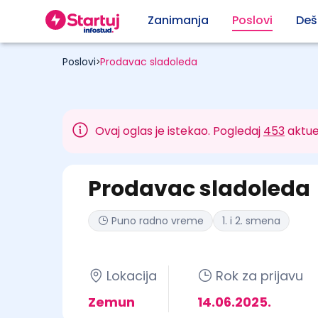
Zanimanja
Poslovi
Deš
Poslovi
Prodavac sladoleda
>
Ovaj oglas je istekao. Pogledaj
453
aktue
Prodavac sladoleda
Puno radno vreme
1. i 2. smena
Lokacija
Rok za prijavu
Zemun
14.06.2025.