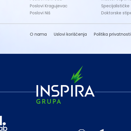
Poslovi Kragujevac
Specijalističke
Poslovi Niš
Doktorske stip
O nama
Uslovi korišćenja
Politika privatnosti