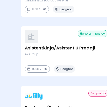
Omladinska zadruga Nefertiti
11.08.2026.
Beograd
Honorarni poslovi
Asistentkinja/Asistent U Prodaji
A2 Group
14.08.2026.
Beograd
Prvi posao