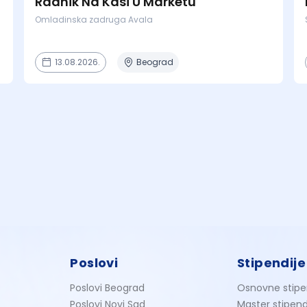
Radnik Na Kasi U Marketu
Omladinska zadruga Avala
13.08.2026.
Beograd
Poslovi
Stipendije
Poslovi Beograd
Osnovne stipe
Poslovi Novi Sad
Master stipend