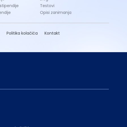
 stipendije
Testovi
endije
Opisi zanimanja
Politika kolačića
Kontakt