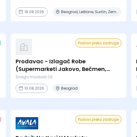
18.08.2026.
Beograd, Leštane, Surčin, Zemun Polje
Poslovi preko zadruge
Prodavac - Izlagač Robe
(Supermarketi Jakovo, Bečmen,
Boleč)
Snaga mladosti OZ
10.08.2026.
Beograd
Poslovi preko zadruge