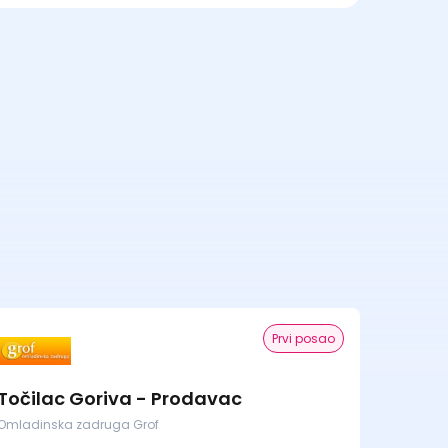
Prvi posao
Točilac Goriva - Prodavac
Omladinska zadruga Grof