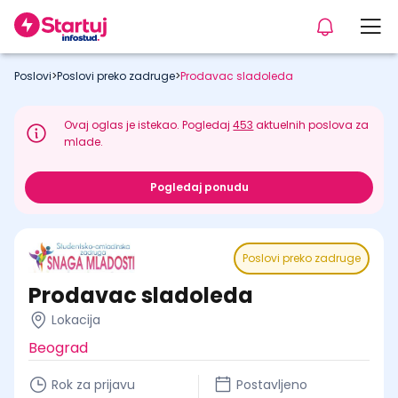
Poslovi
>
Poslovi preko zadruge
>
Prodavac sladoleda
Ovaj oglas je istekao. Pogledaj
453
aktuelnih poslova za
mlade.
Pogledaj ponudu
Poslovi preko zadruge
Prodavac sladoleda
Lokacija
Beograd
Rok za prijavu
Postavljeno