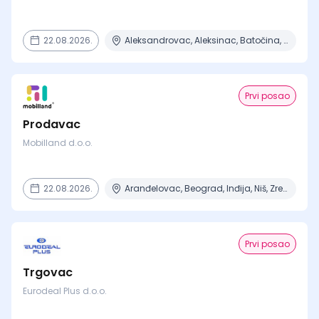
22.08.2026.
Aleksandrovac, Aleksinac, Batočina, Beograd, Čačak + 15 mesta
Prvi posao
Prodavac
Mobilland d.o.o.
22.08.2026.
Aranđelovac, Beograd, Inđija, Niš, Zrenjanin
Prvi posao
Trgovac
Eurodeal Plus d.o.o.