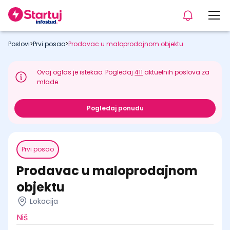
Poslovi
>
Prvi posao
>
Prodavac u maloprodajnom objektu
Ovaj oglas je istekao. Pogledaj
411
aktuelnih poslova za
mlade.
Pogledaj ponudu
Prvi posao
Prodavac u maloprodajnom
objektu
Lokacija
Niš