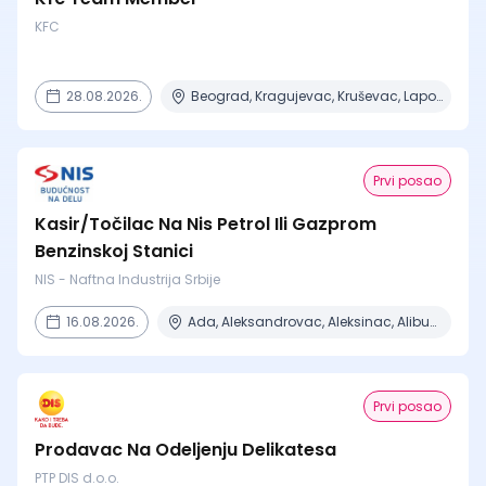
KFC
28.08.2026.
Beograd, Kragujevac, Kruševac, Lapovo, Niš + 4 mesta
Prvi posao
Kasir/Točilac Na Nis Petrol Ili Gazprom
Benzinskoj Stanici
NIS - Naftna Industrija Srbije
16.08.2026.
Ada, Aleksandrovac, Aleksinac, Alibunar, Apatin + 206 mesta
Prvi posao
Prodavac Na Odeljenju Delikatesa
PTP DIS d.o.o.